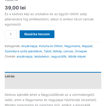
39,00
lei
Ez a kedves kép az unokákra és az együtt töltött szép
pillanatokra fog emlékeztetni, akkor is amikor távol vannak
egymástól.
Nagymama
Kosárba teszem
és
nagypapa
Kategóriák:
Anyáknapja
,
Konyha és Otthon
,
Nagymama
,
Nappali
,
házirendje
Személyre szóló ajándékok
,
Tabló, falikép, canvas
,
Ünnepek
tabló
Címkék:
anyáknapja
,
lakásdekor
,
nagyszülők
,
táblák képek
mennyiség
Leírás
Vélemények (0)
Kedves ajándék lehet a Nagyszülőknek ez a szívmelengető
tabló, amin a
Nagymama és nagypapa házirendje
olvasható.
Minden nagymama és nagytata örül, amikor a kisunokák