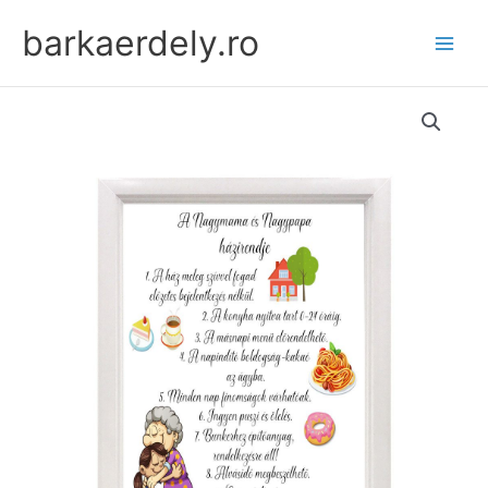
Skip
barkaerdely.ro
to
content