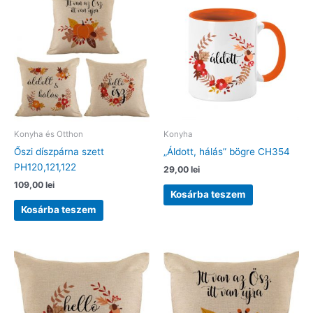
Konyha és Otthon
Konyha
Őszi díszpárna szett
„Áldott, hálás” bögre CH354
PH120,121,122
29,00
lei
109,00
lei
Kosárba teszem
Kosárba teszem