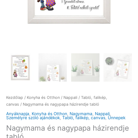
Kezdőlap
/
Konyha és Otthon
/
Nappali
/
Tabló, falikép,
canvas
/ Nagymama és nagypapa házirendje tabló
Anyáknapja
,
Konyha és Otthon
,
Nagymama
,
Nappali
,
Személyre szóló ajándékok
,
Tabló, falikép, canvas
,
Ünnepek
Nagymama és nagypapa házirendje
tabló