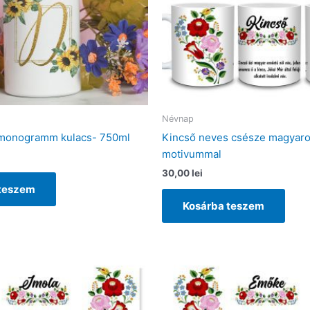
Névnap
 monogramm kulacs- 750ml
Kincső neves csésze magyar
motivummal
30,00
lei
 teszem
Kosárba teszem