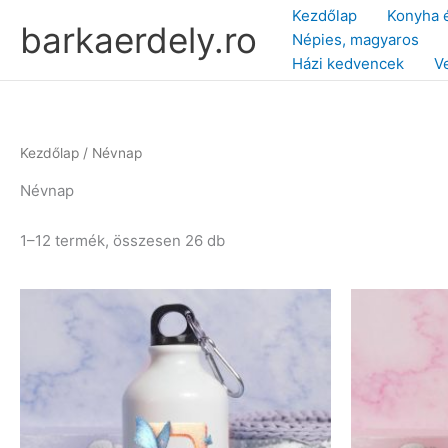
Skip
Kezdőlap
Konyha 
barkaerdely.ro
to
Népies, magyaros
content
Házi kedvencek
V
Kezdőlap
/ Névnap
Névnap
Sorted
1–12 termék, összesen 26 db
by
latest