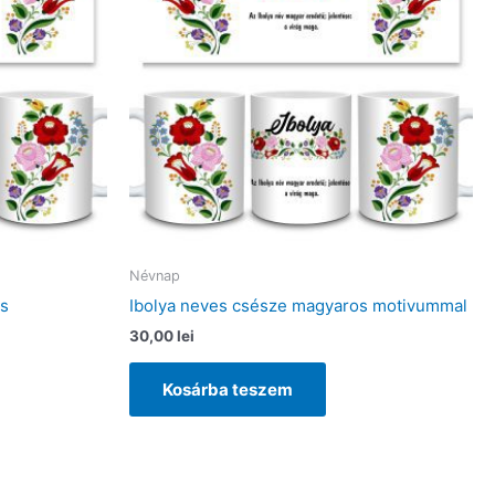
Névnap
s
Ibolya neves csésze magyaros motivummal
30,00
lei
Kosárba teszem