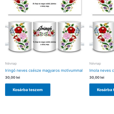
Névnap
Névnap
Iringó neves csésze magyaros motivummal
Imola neves 
30,00
lei
30,00
lei
Kosárba teszem
Kosárba