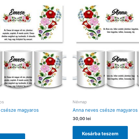
os
Névnap
 csésze magyaros
Anna neves csésze magyaros
30,00
lei
Kosárba teszem