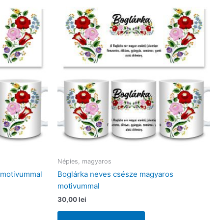
Népies, magyaros
 motivummal
Boglárka neves csésze magyaros
motivummal
30,00
lei