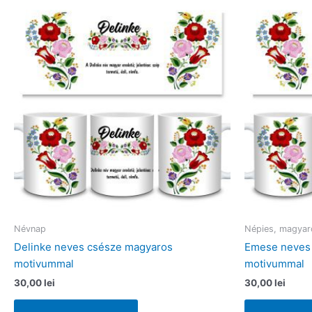
Névnap
Népies, magyar
Delinke neves csésze magyaros
Emese neves
motivummal
motivummal
30,00
lei
30,00
lei