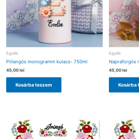
Egyéb
Egyéb
Pillangós monogramm kulacs- 750ml
Napraforgós
45,00
lei
45,00
lei
Kosárba teszem
Kosárba