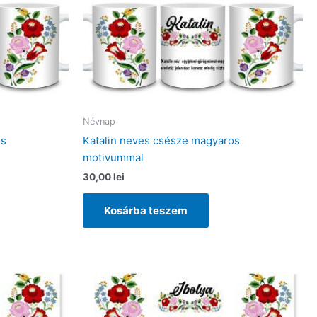
Névnap
os
Katalin neves csésze magyaros
motivummal
30,00
lei
Kosárba teszem