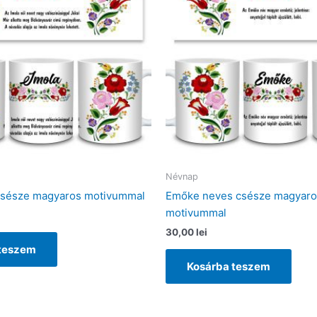
Névnap
csésze magyaros motivummal
Emőke neves csésze magyaro
motivummal
30,00
lei
 teszem
Kosárba teszem