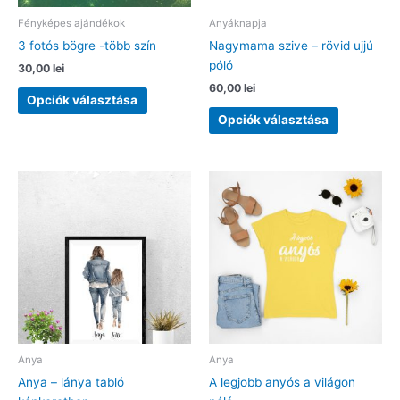
Fényképes ajándékok
Anyáknapja
3 fotós bögre -több szín
Nagymama szive – rövid ujjú
póló
30,00
lei
60,00
lei
Ennek
Opciók választása
a
Ennek
Opciók választása
terméknek
a
több
terméknek
variációja
több
van.
variációja
A
van.
változatok
A
a
változatok
termékoldalon
a
választhatók
termékolda
ki
választhat
ki
Anya
Anya
Anya – lánya tabló
A legjobb anyós a világon