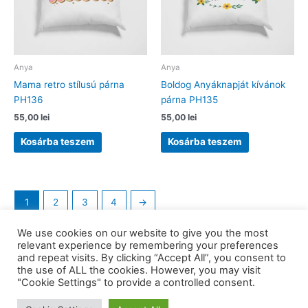
Anya
Anya
Mama retro stílusú párna
Boldog Anyáknapját kívánok
PH136
párna PH135
55,00
lei
55,00
lei
Kosárba teszem
Kosárba teszem
1
2
3
4
→
We use cookies on our website to give you the most
relevant experience by remembering your preferences
and repeat visits. By clicking “Accept All”, you consent to
the use of ALL the cookies. However, you may visit
Copyright © 2026 barkaerdely.ro | Powered by
Astra WordPress
"Cookie Settings" to provide a controlled consent.
Theme