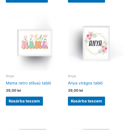
a
terméknek
több
variációja
van.
A
változatok
a
termékoldalon
választhatók
ki
Anya
Anya
Mama retro stílusú tabló
Anya virágos tabló
39,00
lei
39,00
lei
Kosárba teszem
Kosárba teszem