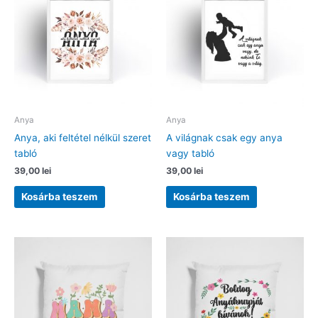
Anya
Anya
Anya, aki feltétel nélkül szeret
A világnak csak egy anya
tabló
vagy tabló
39,00
lei
39,00
lei
Kosárba teszem
Kosárba teszem