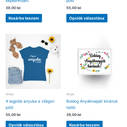
képkeretben.
póló
39,00
lei
55,00
lei
Ennek
Kosárba teszem
Opciók választása
a
terméknek
több
variációja
van.
A
változatok
a
termékolda
választhat
ki
Anya
Anya
A legjobb anyuka a világon
Boldog Anyáknapját kívánok
póló
tabló
55,00
lei
39,00
lei
Ennek
Opciók választása
Kosárba teszem