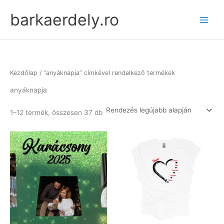
Skip
barkaerdely.ro
to
content
Kezdőlap
/ “anyáknapja” címkével rendelkező termékek
anyáknapja
Sorted
1–12 termék, összesen 37 db
by
latest