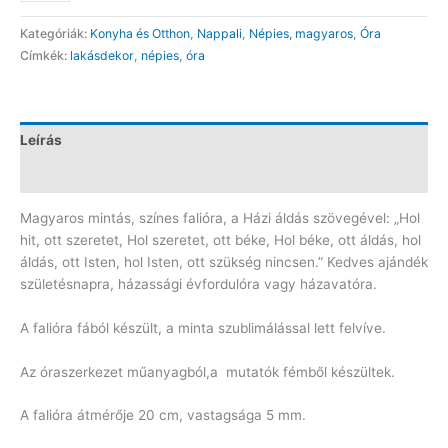
falióra
Kategóriák:
Konyha és Otthon
,
Nappali
,
Népies, magyaros
,
Óra
ORA5H
Címkék:
lakásdekor
,
népies
,
óra
mennyiség
Leírás
Vélemények (0)
Magyaros mintás, színes falióra, a Házi áldás szövegével: „Hol
hit, ott szeretet, Hol szeretet, ott béke, Hol béke, ott áldás, hol
áldás, ott Isten, hol Isten, ott szükség nincsen.” Kedves ajándék
születésnapra, házassági évfordulóra vagy házavatóra.
A falióra fából készült, a minta szublimálással lett felvíve.
Az óraszerkezet műanyagból,a mutatók fémből készültek.
A falióra átmérője 20 cm, vastagsága 5 mm.