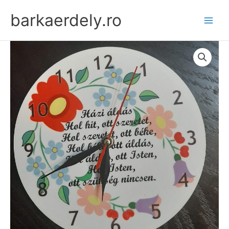
Skip
barkaerdely.ro
to
content