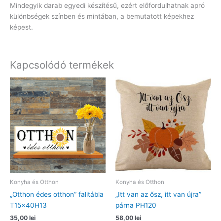
Mindegyik darab egyedi készítésű, ezért előfordulhatnak apró
különbségek színben és mintában, a bemutatott képekhez
képest.
Kapcsolódó termékek
Konyha és Otthon
Konyha és Otthon
„Otthon édes otthon” falitábla
„Itt van az ősz, itt van újra”
T15x40H13
párna PH120
35,00
lei
58,00
lei