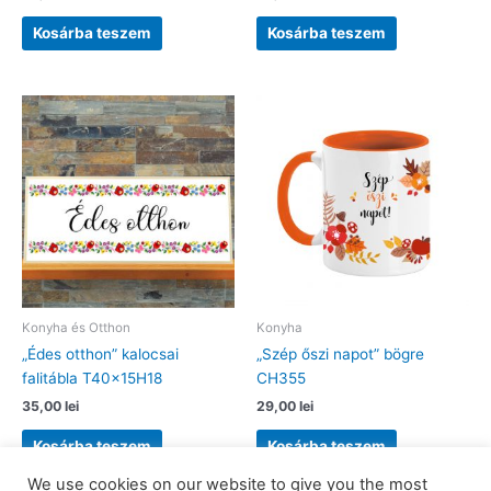
Kosárba teszem
Kosárba teszem
Konyha és Otthon
Konyha
„Édes otthon” kalocsai
„Szép őszi napot” bögre
falitábla T40x15H18
CH355
35,00
lei
29,00
lei
Kosárba teszem
Kosárba teszem
We use cookies on our website to give you the most