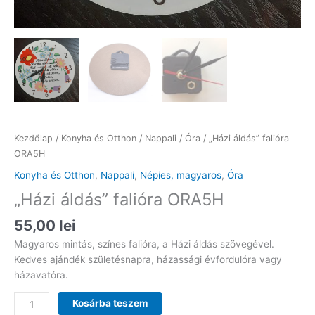
Kezdőlap
/
Konyha és Otthon
/
Nappali
/
Óra
/ „Házi áldás” falióra
ORA5H
Konyha és Otthon
,
Nappali
,
Népies, magyaros
,
Óra
„Házi áldás” falióra ORA5H
55,00
lei
Magyaros mintás, színes falióra, a Házi áldás szövegével.
Kedves ajándék születésnapra, házassági évfordulóra vagy
házavatóra.
"Házi
Kosárba teszem
áldás"