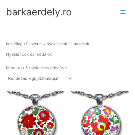
Skip
barkaerdely.ro
to
content
Kezdőlap
/
Ékszerek
/ Nyakláncok és medálok
Nyakláncok és medálok
Sorted
Mind a(z) 5 találat megjelenítve
by
latest