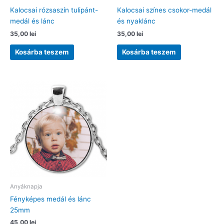
Kalocsai rózsaszín tulipánt-
Kalocsai színes csokor-medál
medál és lánc
és nyaklánc
35,00
lei
35,00
lei
Kosárba teszem
Kosárba teszem
Anyáknapja
Fényképes medál és lánc
25mm
45,00
lei