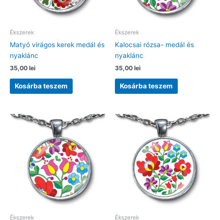
Ékszerek
Ékszerek
Matyó virágos kerek medál és
Kalocsai rózsa- medál és
nyaklánc
nyaklánc
35,00
lei
35,00
lei
Kosárba teszem
Kosárba teszem
Ékszerek
Ékszerek