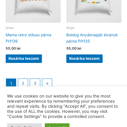
Anya
Anya
Mama retro stílusú párna
Boldog Anyáknapját kívánok
PH136
párna PH135
55,00
lei
55,00
lei
Kosárba teszem
Kosárba teszem
1
2
3
→
We use cookies on our website to give you the most
relevant experience by remembering your preferences
and repeat visits. By clicking “Accept All”, you consent to
the use of ALL the cookies. However, you may visit
Copyright © 2026 barkaerdely.ro | Powered by
Astra WordPress
"Cookie Settings" to provide a controlled consent.
Theme