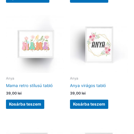
a
terméknek
több
variációja
van.
A
változatok
a
termékoldalon
választhatók
ki
Anya
Anya
Mama retro stílusú tabló
Anya virágos tabló
39,00
lei
39,00
lei
Kosárba teszem
Kosárba teszem