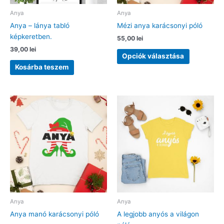
Anya
Anya
Anya – lánya tabló
Mézi anya karácsonyi póló
képkeretben.
55,00
lei
39,00
lei
Ennek
Opciók választása
a
Kosárba teszem
terméknek
több
variációja
van.
A
változatok
a
termékolda
választhat
ki
Anya
Anya
Anya manó karácsonyi póló
A legjobb anyós a világon