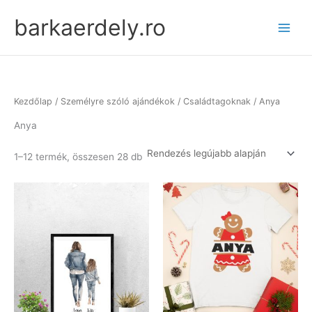
Skip
barkaerdely.ro
to
content
Kezdőlap
/
Személyre szóló ajándékok
/
Családtagoknak
/ Anya
Anya
Sorted
1–12 termék, összesen 28 db
by
latest