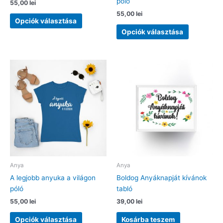
póló
55,00
lei
55,00
lei
Ennek
Opciók választása
a
Ennek
Opciók választása
terméknek
a
több
terméknek
variációja
több
van.
variációja
A
van.
változatok
A
a
változatok
termékoldalon
a
választhatók
termékolda
ki
választhat
ki
Anya
Anya
A legjobb anyuka a világon
Boldog Anyáknapját kívánok
póló
tabló
55,00
lei
39,00
lei
Ennek
Opciók választása
Kosárba teszem