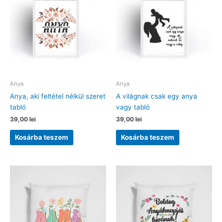
Anya
Anya
Anya, aki feltétel nélkül szeret
A világnak csak egy anya
tabló
vagy tabló
39,00
lei
39,00
lei
Kosárba teszem
Kosárba teszem