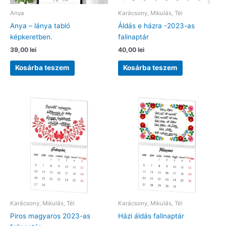
Anya
Karácsony, Mikulás, Tél
Anya – lánya tabló
Áldás e házra -2023-as
képkeretben.
falinaptár
39,00
lei
40,00
lei
Kosárba teszem
Kosárba teszem
Karácsony, Mikulás, Tél
Karácsony, Mikulás, Tél
Piros magyaros 2023-as
Házi áldás falinaptár