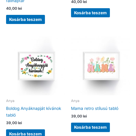
falinaptár
40,00
lei
40,00
lei
Kosárba teszem
Kosárba teszem
Anya
Anya
Boldog Anyáknapját kívánok
Mama retro stílusú tabló
tabló
39,00
lei
39,00
lei
Kosárba teszem
Kosárba teszem