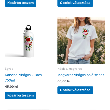
Kosárba teszem
Opciók választása
a
terméknek
több
variációja
van.
A
változatok
a
termékolda
választhat
ki
Egyéb
Népies, magyaros
Kalocsai virágos kulacs-
Magyaros virágos póló szines
750ml
60,00
lei
45,00
lei
Ennek
Opciók választása
a
Kosárba teszem
terméknek
több
variációja