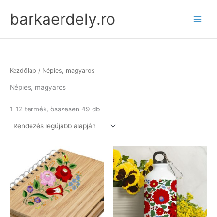
Skip
barkaerdely.ro
to
content
Kezdőlap
/ Népies, magyaros
Népies, magyaros
Sorted
1–12 termék, összesen 49 db
by
latest