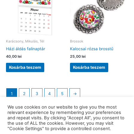
Karácsony, Mikulás, Tél
Brossok
Házi áldás falinaptár
Kalocsai rózsa brosstű
40,00
lei
25,00
lei
Kosárba teszem
Kosárba teszem
1
2
3
4
5
→
We use cookies on our website to give you the most
relevant experience by remembering your preferences
and repeat visits. By clicking “Accept All”, you consent to
the use of ALL the cookies. However, you may visit
Copyright © 2026 barkaerdely.ro | Powered by
Astra WordPress
"Cookie Settings" to provide a controlled consent.