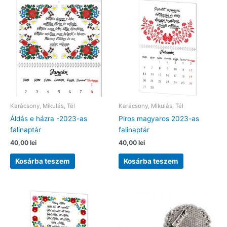
van.
A
változatok
a
termékolda
választhat
ki
Karácsony, Mikulás, Tél
Karácsony, Mikulás, Tél
Áldás e házra -2023-as
Piros magyaros 2023-as
falinaptár
falinaptár
40,00
lei
40,00
lei
Kosárba teszem
Kosárba teszem