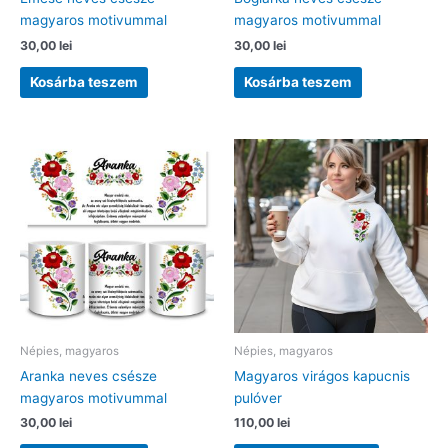
magyaros motivummal
magyaros motivummal
30,00
lei
30,00
lei
Kosárba teszem
Kosárba teszem
Népies, magyaros
Népies, magyaros
Aranka neves csésze
Magyaros virágos kapucnis
magyaros motivummal
pulóver
30,00
lei
110,00
lei
Ennek