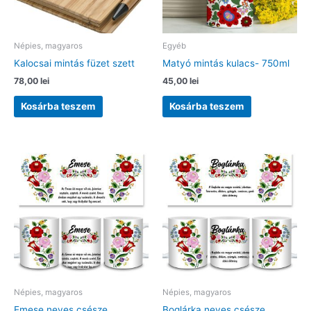
Népies, magyaros
Egyéb
Kalocsai mintás füzet szett
Matyó mintás kulacs- 750ml
78,00
lei
45,00
lei
Kosárba teszem
Kosárba teszem
Népies, magyaros
Népies, magyaros
Emese neves csésze
Boglárka neves csésze