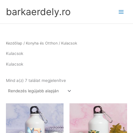
Skip
barkaerdely.ro
to
content
Kezdőlap
/
Konyha és Otthon
/ Kulacsok
Kulacsok
Kulacsok
Sorted
Mind a(z) 7 találat megjelenítve
by
latest