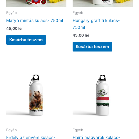
Egyéb
Egyéb
Matyó mintás kulacs- 750ml
Hungary graffiti kulacs-
750ml
45,00
lei
45,00
lei
Kosárba teszem
Kosárba teszem
Egyéb
Egyéb
Erdély az enyém kulacs-
Hajrá magyarok kulacs-