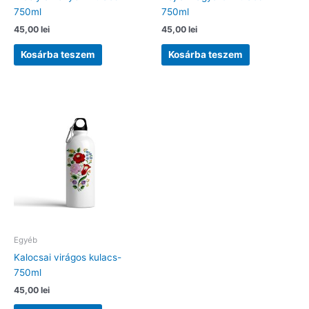
750ml
750ml
45,00
lei
45,00
lei
Kosárba teszem
Kosárba teszem
Egyéb
Kalocsai virágos kulacs-
750ml
45,00
lei