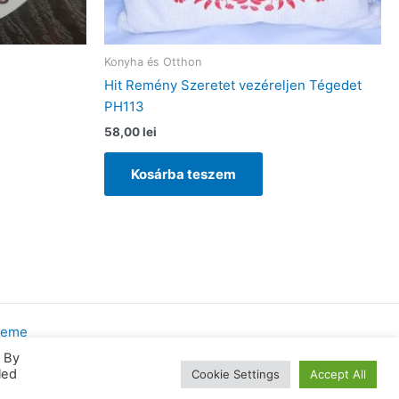
Konyha és Otthon
Hit Remény Szeretet vezéreljen Tégedet
PH113
58,00
lei
Kosárba teszem
heme
. By
led
Cookie Settings
Accept All