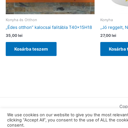
Konyha és Otthon
Konyha
„Édes otthon” kalocsai falitábla T40x15H18
„Jó reggelt,
35,00
lei
27,00
lei
Kosárba teszem
Kosárba
Cop
We use cookies on our website to give you the most relevan
clicking “Accept All”, you consent to the use of ALL the cook
consent.