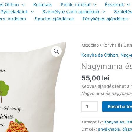
és Otthon
Kulacsok
Pólók, ruházat
Ékszerek
Gyerekeknek
Személyre szóló ajándékok
Születé
ers, irodalom
Sportos ajándékok
Fényképes ajándékok
Kezdőlap
/
Konyha és Ott
Konyha és Otthon
,
Nag
Nagymama és 
55,00
lei
Kedves ajándék lehet a 
Nagymama és nagypapa 
Nagymama
Kosárba t
és
nagypapa
Kategóriák:
Konyha és Ott
házirendje
Címkék:
anyáknapja
,
dísz