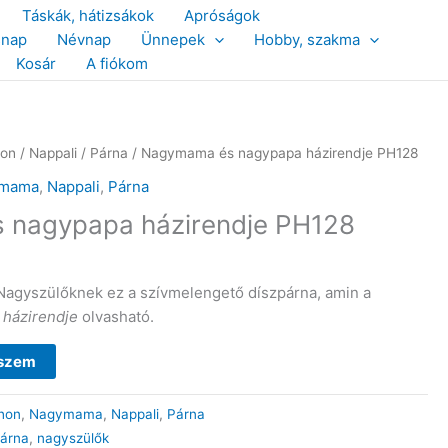
Táskák, hátizsákok
Apróságok
snap
Névnap
Ünnepek
Hobby, szakma
Kosár
A fiókom
hon
/
Nappali
/
Párna
/ Nagymama és nagypapa házirendje PH128
ymama
,
Nappali
,
Párna
nagypapa házirendje PH128
Nagyszülőknek ez a szívmelengető díszpárna, amin a
házirendje
olvasható.
eszem
hon
,
Nagymama
,
Nappali
,
Párna
párna
,
nagyszülők