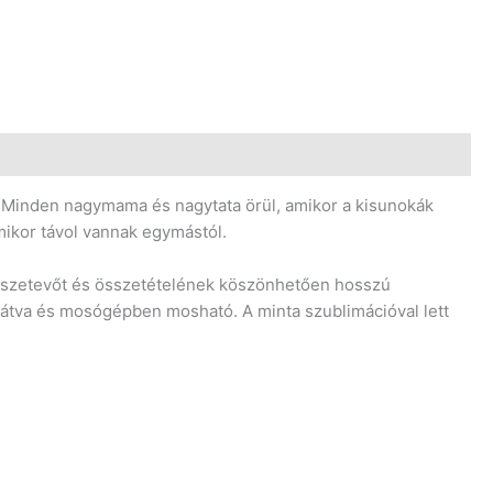
 Minden nagymama és nagytata örül, amikor a kisunokák
amikor távol vannak egymástól.
 összetevőt és összetételének köszönhetően hosszú
 ellátva és mosógépben mosható. A minta szublimációval lett