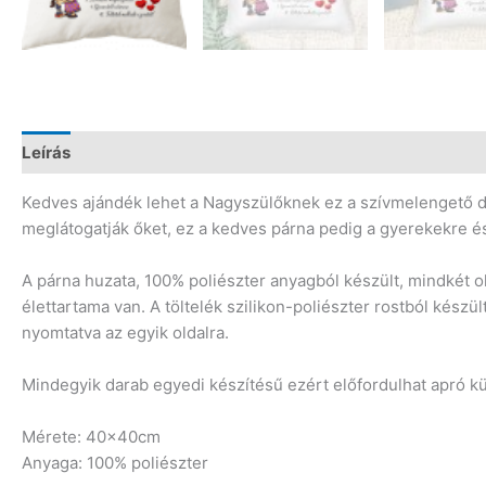
Leírás
Vélemények (0)
Kedves ajándék lehet a Nagyszülőknek ez a szívmelengető d
meglátogatják őket, ez a kedves párna pedig a gyerekekre és 
A párna huzata, 100% poliészter anyagból készült, mindkét 
élettartama van. A töltelék szilikon-poliészter rostból készü
nyomtatva az egyik oldalra.
Mindegyik darab egyedi készítésű ezért előfordulhat apró 
Mérete: 40x40cm
Anyaga: 100% poliészter