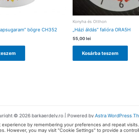
Konyha és Otthon
 Napsugaram” bögre CH352
„Házi áldás” falióra ORA5H
55,00
lei
 teszem
Kosárba teszem
yright © 2026 barkaerdely.ro | Powered by
Astra WordPress T
t experience by remembering your preferences and repeat visits
ies. However, you may visit "Cookie Settings" to provide a control