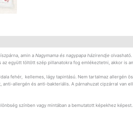
íszpárna, amin a
Nagymama és nagypapa házirendje
olvasható.
az együtt töltött szép pillanatokra fog emlékeztetni, akkor is 
oldala fehér, kellemes, lágy tapintású. Nem tartalmaz allergén
lt, anti-allergén és anti-bakteriális. A párnahuzat cipzárral van
különbség színben vagy mintában a bemutatott képekhez képest.