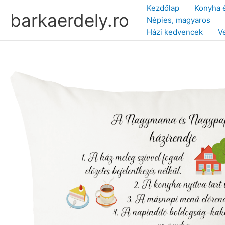
Skip
Kezdőlap
Konyha 
barkaerdely.ro
to
Népies, magyaros
content
Házi kedvencek
V