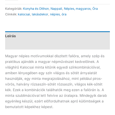
falióra
Kategóriák:
Konyha és Otthon
,
Nappali
,
Népies, magyaros
,
Óra
ORA8H
Címkék:
kalocsai
,
lakásdekor
,
népies
,
óra
mennyiség
Leírás
Vélemények (0)
Magyar népies motívumokkal díszitett falióra, amely szép és
praktikus ajándék a magyar népművészet kedvelőinek. A
világhírű Kalocsai minta kitűnik egyedi színkombinációival,
amiben lényegében egy szín világos és sötét árnyalatát
használják, egy minta megrajzolásához, mint például piros-
vörös, halvány rózsaszín-sötét rózsaszín, világos kék-sötét
kék. Ezek a kombinációk találhatók meg ezen a faliórán is. A
minta szublimációval lett felvíve az óralapra. Mindegyik darab
egyénileg készül, ezért előfordulhatnak apró külömbségek a
bemutatott képekhez képest.