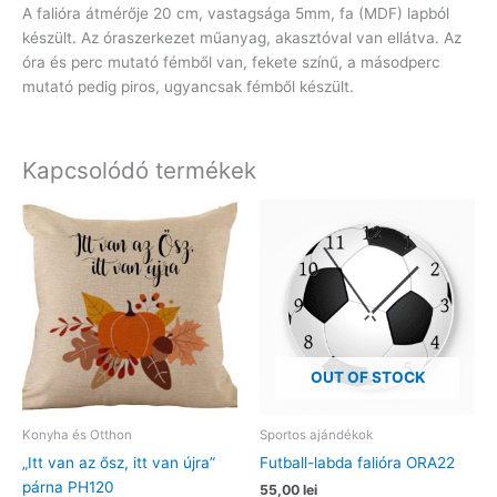
A falióra átmérője 20 cm, vastagsága 5mm, fa (MDF) lapból
készült. Az óraszerkezet műanyag, akasztóval van ellátva. Az
óra és perc mutató fémből van, fekete színű, a másodperc
mutató pedig piros, ugyancsak fémből készült.
Kapcsolódó termékek
OUT OF STOCK
Konyha és Otthon
Sportos ajándékok
„Itt van az ősz, itt van újra”
Futball-labda falióra ORA22
párna PH120
55,00
lei