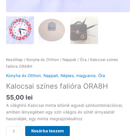
Kezdőlap
/
Konyha és Otthon
/
Nappali
/
Óra
/ Kalocsai színes
falióra ORA8H
Konyha és Otthon
,
Nappali
,
Népies, magyaros
,
Óra
Kalocsai színes falióra ORA8H
55,00
lei
A világhírű Kalocsai minta kitűnik egyedi színkombinációival,
amiben lényegében egy szín világos és sötét árnyalatát
használják, egy minta megrajzolásához
Kalocsai
Kosárba teszem
színes