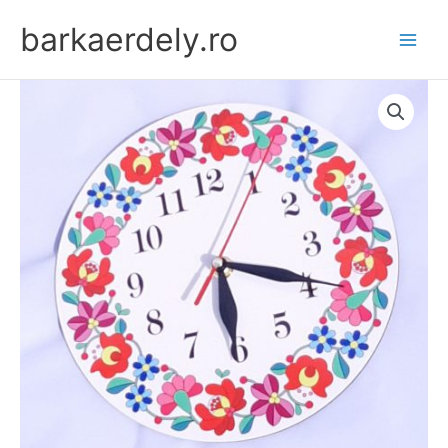
Skip
barkaerdely.ro
to
content