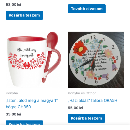
58,00
lei
Tovább olvasom
Kosárba teszem
Konyha
Konyha és Otthon
„Isten, áldd meg a magyart”
„Házi áldás” falióra ORA5H
bögre CH350
55,00
lei
35,00
lei
Kosárba teszem
Kosárba teszem