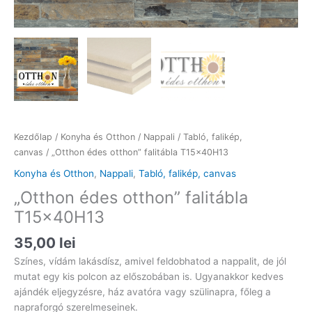
Kezdőlap
/
Konyha és Otthon
/
Nappali
/
Tabló, falikép,
canvas
/ „Otthon édes otthon” falitábla T15x40H13
Konyha és Otthon
,
Nappali
,
Tabló, falikép, canvas
„Otthon édes otthon” falitábla
T15x40H13
35,00
lei
Színes, vídám lakásdísz, amivel feldobhatod a nappalit, de jól
mutat egy kis polcon az előszobában is. Ugyanakkor kedves
ajándék eljegyzésre, ház avatóra vagy szülinapra, főleg a
napraforgó szerelmeseinek.