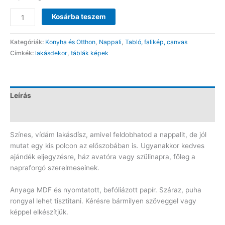
"Otthon
Kosárba teszem
édes
otthon"
Kategóriák:
Konyha és Otthon
,
Nappali
,
Tabló, falikép, canvas
falitábla
Címkék:
lakásdekor
,
táblák képek
T15x40H13
mennyiség
Leírás
Vélemények (0)
Színes, vídám lakásdísz, amivel feldobhatod a nappalit, de jól
mutat egy kis polcon az előszobában is. Ugyanakkor kedves
ajándék eljegyzésre, ház avatóra vagy szülinapra, főleg a
napraforgó szerelmeseinek.
Anyaga MDF és nyomtatott, befóliázott papír. Száraz, puha
rongyal lehet tisztitani. Kérésre bármilyen szöveggel vagy
képpel elkészítjük.