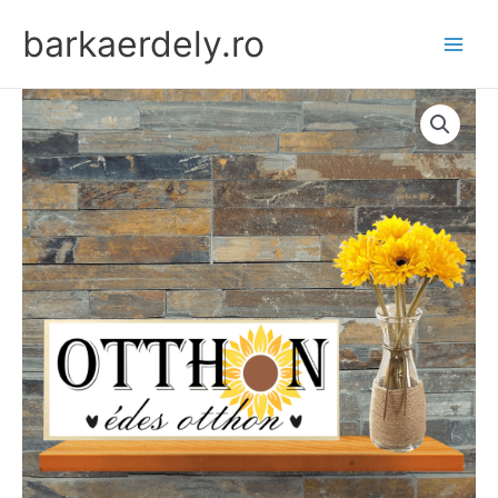
Skip
barkaerdely.ro
to
content