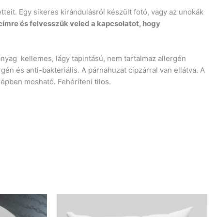
eit. Egy sikeres kirándulásról készült fotó, vagy az unokák
címre és felvesszük veled a kapcsolatot, hogy
 anyag kellemes, lágy tapintású, nem tartalmaz allergén
én és anti-bakteriális. A párnahuzat cipzárral van ellátva. A
épben mosható. Fehéríteni tilos.