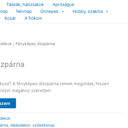
Táskák, hátizsákok
Apróságok
snap
Névnap
Ünnepek
Hobby, szakma
Kosár
A fiókom
ndékok
/ Fényképes díszpárna
szpárna
dékozz? A fényképes díszpárna remek megoldás, hiszen
érezni magához szeretteit.
eszem
dékok
párna
,
lakásdekor
,
születésnap