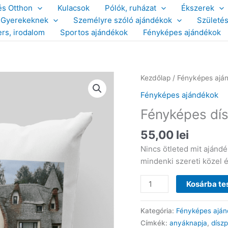
és Otthon
Kulacsok
Pólók, ruházat
Ékszerek
Gyerekeknek
Személyre szóló ajándékok
Születé
ers, irodalom
Sportos ajándékok
Fényképes ajándékok
Kezdőlap
/
Fényképes ajá
Fényképes ajándékok
Fényképes dí
55,00
lei
Nincs ötleted mit aján
mindenki szereti közel 
Fényképes
Kosárba t
díszpárna
mennyiség
Kategória:
Fényképes aján
Címkék:
anyáknapja
,
dísz