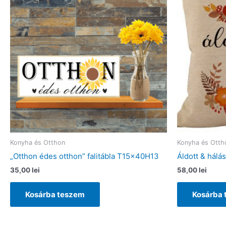
Konyha és Otthon
Konyha és Otth
„Otthon édes otthon” falitábla T15x40H13
Áldott & hálá
35,00
lei
58,00
lei
Kosárba teszem
Kosárba