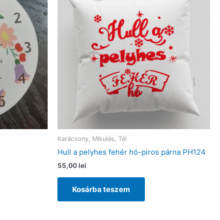
Karácsony, Mikulás, Tél
Hull a pelyhes fehér hó-piros párna PH124
55,00
lei
Kosárba teszem