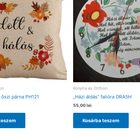
on
Konyha és Otthon
s őszi párna PH121
„Házi áldás” falióra ORA5H
55,00
lei
 teszem
Kosárba teszem