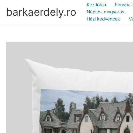
Skip
Kezdőlap
Konyha 
barkaerdely.ro
to
Népies, magyaros
content
Házi kedvencek
V