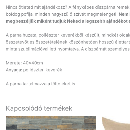
Nincs ötleted mit ajándékozz? A fényképes díszpárna remek m
boldog pofija, minden nagyszülő szívét megmelengeti.
Nem k
megbeszéljük miként tudjuk Neked a legszebb ajándékot e
A párna huzata, poliészter keverékből készült, mindkét oldal
összetevőt és összetételének köszönhetően hosszú élettartama 
minta szublimációval lett nyomtatva. A díszpárnát személye
Mérete: 40x40cm
Anyaga: poliészter-keverék
A párna tartalmazza a tölteléket is.
Kapcsolódó termékek