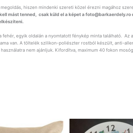
egoldás, hiszen mindenki szereti közel érezni magához szerett
ell mást tenned, csak küld el a képet a foto@barkaerdely.ro 
lkészíteni.
a fehér, egyik oldalán a nyomtatott fénykép minta található. Az
van. A töltelék szilikon-poliészter rostból készült, anti-allerg
s használatra nem ajánljuk. Kifordítva, maximum 40 fokon mosóg