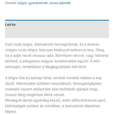
Címkék:
bögre
,
gyerekeknek
,
neves ajándék
mennyiség
Leírás
Vélemények (0)
Cuki cicás bögre, állatszerető hercegnőknek. Ez a kedves
virágos cicás bögre, biztosan kislányod kedvence lesz, főleg,
ha a saját nevét olvassa rajta. Bármilyen névvel, vagy felirattal
kérhető, a jellegzetes magyar karakterekkel együtt. A kért
szöveget, rendeléskor a Megjegyzésben kell leírni.
A bögre füle és belseje fehér, kívülről mindkét oldalon a kép
díszíti. Mikrohullám sütőben használható. Mosogatógépben
mosható viszont elsősorban kézi tisztítását ajánljuk hogy
hosszú ideig megőrizze élénk színeit.
Mindegyik darab egyénileg készül, ezért előfordulhatnak apró
különbségek színben és mintában, a bemutatott képekhez
képest.