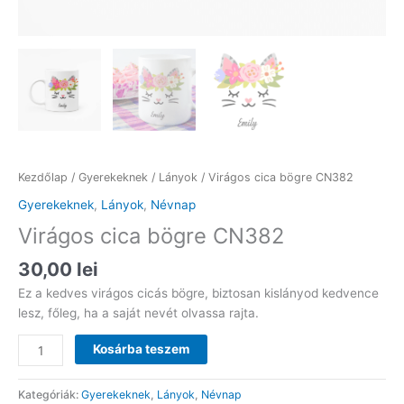
Kezdőlap
/
Gyerekeknek
/
Lányok
/ Virágos cica bögre CN382
Gyerekeknek
,
Lányok
,
Névnap
Virágos cica bögre CN382
30,00
lei
Ez a kedves virágos cicás bögre, biztosan kislányod kedvence
lesz, főleg, ha a saját nevét olvassa rajta.
Virágos
Kosárba teszem
cica
bögre
Kategóriák:
Gyerekeknek
,
Lányok
,
Névnap
CN382