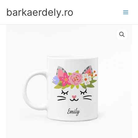
Skip
barkaerdely.ro
to
content