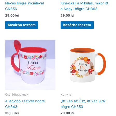
Neves bögre iniciáléval
Kinek kell a Mikulás, mikor itt
CN356
a Nagyi-bögre CH368
29,00
lei
29,00
lei
Kosárba teszem
Kosárba teszem
Családtagoknak
Konyha
A legjobb Testvér bögre
„Itt van az Ősz, itt van újra”
CH343
bögre CH353
35,00
lei
29,00
lei