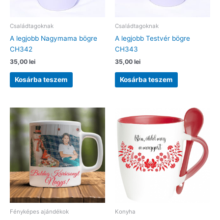
Családtagoknak
Családtagoknak
A legjobb Nagymama bögre
A legjobb Testvér bögre
CH342
CH343
35,00
lei
35,00
lei
Kosárba teszem
Kosárba teszem
Fényképes ajándékok
Konyha