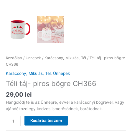
Kezdőlap
/
Ünnepek
/
Karácsony, Mikulás, Tél
/ Téli táj- piros bögre
CH366
Karácsony, Mikulás, Tél
,
Ünnepek
Téli táj- piros bögre CH366
29,00
lei
Hangolódj te is az Ünnepre, evvel a karácsonyi bögrével, vagy
ajándékozd egy kedves ismerősödnek, barátodnak.
Téli
Kosárba teszem
táj-
piros