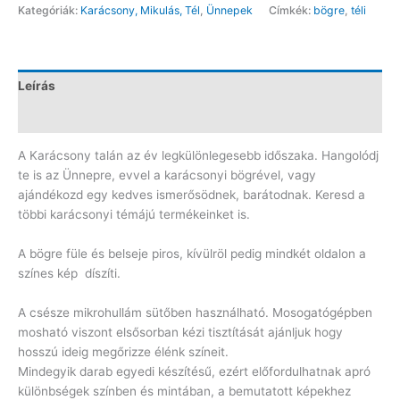
Kategóriák:
Karácsony, Mikulás, Tél
,
Ünnepek
Címkék:
bögre
,
téli
bögre
CH366
mennyiség
Leírás
Vélemények (0)
A Karácsony talán az év legkülönlegesebb időszaka. Hangolódj
te is az Ünnepre, evvel a karácsonyi bögrével, vagy
ajándékozd egy kedves ismerősödnek, barátodnak. Keresd a
többi karácsonyi témájú termékeinket is.
A bögre füle és belseje piros, kívülröl pedig mindkét oldalon a
színes kép díszíti.
A csésze mikrohullám sütőben használható. Mosogatógépben
mosható viszont elsősorban kézi tisztítását ajánljuk hogy
hosszú ideig megőrizze élénk színeit.
Mindegyik darab egyedi készítésű, ezért előfordulhatnak apró
különbségek színben és mintában, a bemutatott képekhez