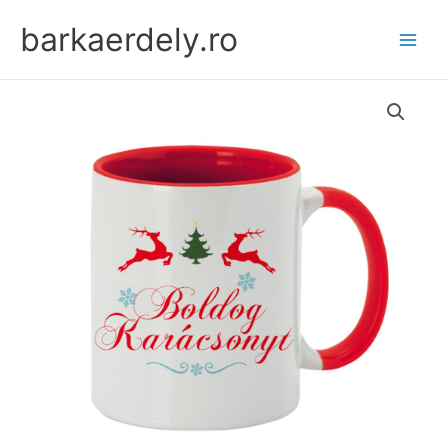
Skip
barkaerdely.ro
to
content