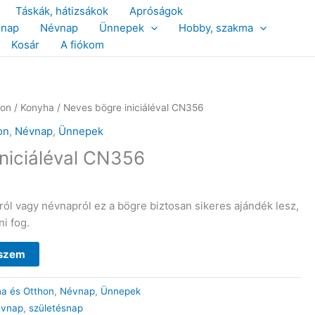
Táskák, hátizsákok
Apróságok
snap
Névnap
Ünnepek
Hobby, szakma
Kosár
A fiókom
hon
/
Konyha
/ Neves bögre iniciáléval CN356
on
,
Névnap
,
Ünnepek
niciáléval CN356
ól vagy névnapról ez a bögre biztosan sikeres ajándék lesz,
i fog.
eszem
a és Otthon
,
Névnap
,
Ünnepek
évnap
,
születésnap