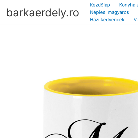
Skip
Kezdőlap
Konyha 
barkaerdely.ro
to
Népies, magyaros
content
Házi kedvencek
V