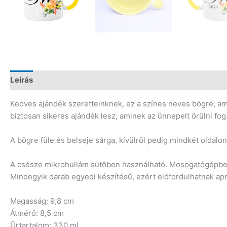
Leírás
Vélemények (0)
Kedves ajándék szeretteinknek, ez a színes neves bögre, ame
biztosan sikeres ajándék lesz, aminek az ünnepelt örülni fog
A bögre füle és belseje sárga, kívülröl pedig mindkét oldalon
A csésze mikrohullám sütőben használható. Mosogatógépben m
Mindegyik darab egyedi készítésű, ezért előfordulhatnak a
Magasság: 9,8 cm
Átmérő: 8,5 cm
Űrtartalom: 330 ml