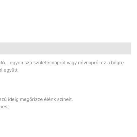
ható. Legyen szó születésnapról vagy névnapról ez a bögre
l együtt.
zú ideig megőrizze élénk színeit.
pest.