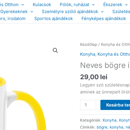
és Otthon
Kulacsok
Pólók, ruházat
Ékszerek
Gyerekeknek
Személyre szóló ajándékok
Születé
ers, irodalom
Sportos ajándékok
Fényképes ajándékok
Kezdőlap
/
Konyha és Ott
Konyha
,
Konyha és Otth
Neves bögre i
29,00
lei
Legyen szó születésnapr
aminek az ünnepelt örüln
Neves
Kosárba t
bögre
iniciáléval
Kategóriák:
Konyha
,
Konyh
CN356
Címkék:
bögre
,
konyha
,
n