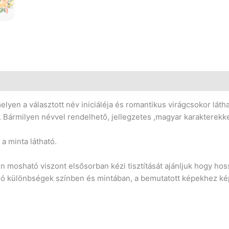
lyen a választott név iniciáléja és romantikus virágcsokor lát
. Bármilyen névvel rendelhető, jellegzetes ,magyar karakterekke
 a minta látható.
osható viszont elsősorban kézi tisztítását ajánljuk hogy hoss
pró különbségek színben és mintában, a bemutatott képekhez ké