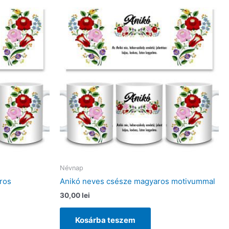
Névnap
ros
Anikó neves csésze magyaros motivummal
30,00
lei
Kosárba teszem