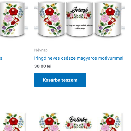
Névnap
os
Iringó neves csésze magyaros motivummal
30,00
lei
Kosárba teszem