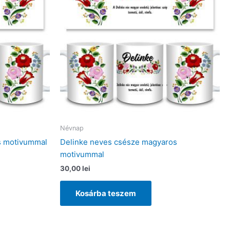
Névnap
s motivummal
Delinke neves csésze magyaros
motivummal
30,00
lei
Kosárba teszem