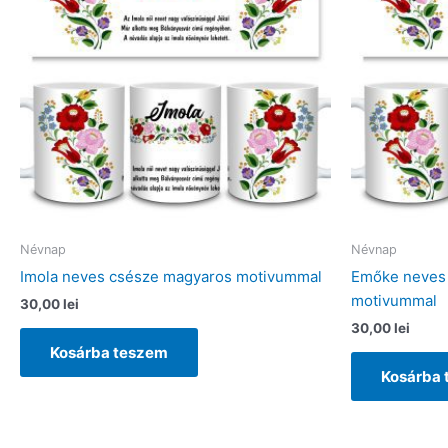
termékoldalon
választhatók
ki
Névnap
Névnap
Imola neves csésze magyaros motivummal
Emőke neves
motivummal
30,00
lei
30,00
lei
Kosárba teszem
Kosárba