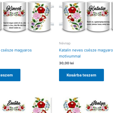
Névnap
 csésze magyaros
Katalin neves csésze magyar
motivummal
30,00
lei
 teszem
Kosárba teszem