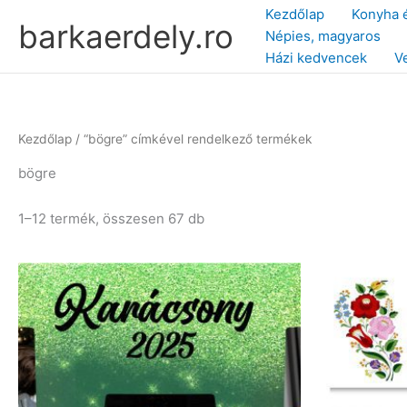
Skip
Kezdőlap
Konyha 
barkaerdely.ro
to
Népies, magyaros
content
Házi kedvencek
V
Kezdőlap
/ “bögre” címkével rendelkező termékek
bögre
Sorted
1–12 termék, összesen 67 db
by
latest