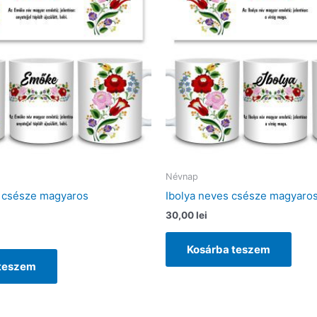
Névnap
 csésze magyaros
Ibolya neves csésze magyaro
30,00
lei
Kosárba teszem
 teszem