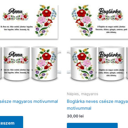
Népies, magyaros
csésze magyaros motivummal
Boglárka neves csésze magya
motivummal
30,00
lei
 teszem