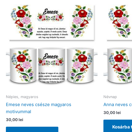
Népies, magyaros
Névnap
Emese neves csésze magyaros
Anna neves 
motivummal
30,00
lei
30,00
lei
Kosárba