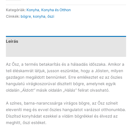
bögre
Kategóriák:
Konyha
,
Konyha és Otthon
CH354
Címkék:
bögre
,
konyha
,
őszi
mennyiség
Leírás
Vélemények (0)
Az Ősz, a termés betakarítás és a hálaadás időszaka. Amikor a
teli éléskamrát látjuk, jusson eszünkbe, hogy a Jóisten, milyen
gazdagon megáldott bennünket. Erre emlékeztet ez az őszies
hangulatú virágkoszorúval díszitett bögre, amelynek egyik
oldalán
„Áldott”
másik oldalán
„Hálás”
felirat olvasható.
A színes, barna-narancssárga virágos bögre, az Ősz színeit
eleveníti meg és evvel őszies hangulatot varázsol otthonunkba.
Díszítsd konyhádat ezekkel a vídám bögrékkel és élvezd az
meghitt, őszi estéket.