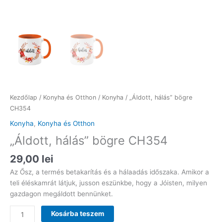
Kezdőlap
/
Konyha és Otthon
/
Konyha
/ „Áldott, hálás” bögre
CH354
Konyha
,
Konyha és Otthon
„Áldott, hálás” bögre CH354
29,00
lei
Az Ősz, a termés betakarítás és a hálaadás időszaka. Amikor a
teli éléskamrát látjuk, jusson eszünkbe, hogy a Jóisten, milyen
gazdagon megáldott bennünket.
"Áldott,
Kosárba teszem
hálás"