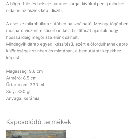
A bögre füle és belseje narancssárga, kívülröl pedig mindkét
oldalon az őszies kép díszíti.
A csésze mikrohullám sütőben használható. Mosogatógépben
mosható viszont elsősorban kézi tisztítását ajánljuk hogy
hosszú ideig megőrizze élénk színeit.
Mindegyik darab egyedi készítésű, ezért előfordulhatnak apró
különbségek színben és mintában, a bemutatott képekhez
képest.
Magasság: 9,8 cm
Átmérő: 8,5 cm
Űrtartalom: 330 ml
Súly: 330 gr
Anyaga: kerámia
Kapcsolódó termékek