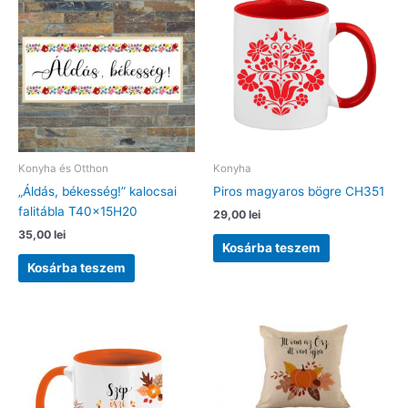
Konyha és Otthon
Konyha
„Áldás, békesség!” kalocsai
Piros magyaros bögre CH351
falitábla T40x15H20
29,00
lei
35,00
lei
Kosárba teszem
Kosárba teszem