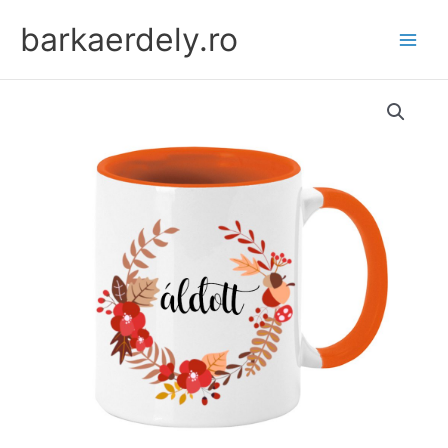
Skip
barkaerdely.ro
to
content