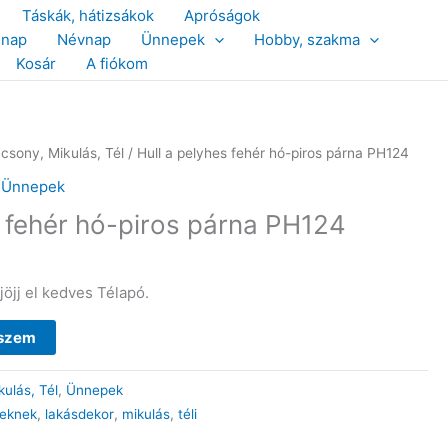
Táskák, hátizsákok
Apróságok
snap
Névnap
Ünnepek
Hobby, szakma
Kosár
A fiókom
csony, Mikulás, Tél
/ Hull a pelyhes fehér hó-piros párna PH124
,
Ünnepek
s fehér hó-piros párna PH124
jöjj el kedves Télapó.
eszem
ulás, Tél
,
Ünnepek
eknek
,
lakásdekor
,
mikulás
,
téli