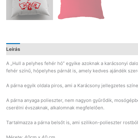
Leírás
Vélemények (0)
A „Hull a pelyhes fehér hó” egyike azoknak a karácsonyi dal
fehér színű, hópelyhes párnát is, amely kedves ajándék sze
A párna egyik oldala piros, ami a Karácsony jellegzetes színe,
A párna anyaga polieszter, nem nagyon gyűrődik, mosógépben
cserélni évszaknak, alkalomnak megfelelően.
Tartalmazza a párna belsőt is, ami szilikon-polieszter rostból 
Mérete: 40cm x 40 cm