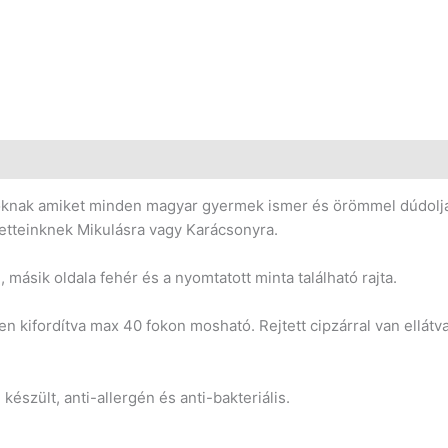
oknak amiket minden magyar gyermek ismer és örömmel dúdolja az
retteinknek Mikulásra vagy Karácsonyra.
 másik oldala fehér és a nyomtatott minta található rajta.
 kifordítva max 40 fokon mosható. Rejtett cipzárral van ellá
készült, anti-allergén és anti-bakteriális.