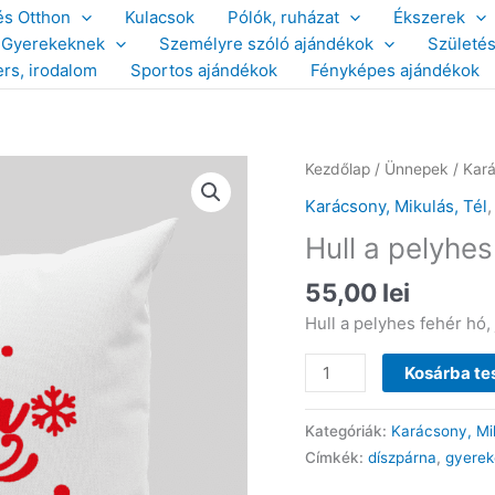
és Otthon
Kulacsok
Pólók, ruházat
Ékszerek
Gyerekeknek
Személyre szóló ajándékok
Születé
ers, irodalom
Sportos ajándékok
Fényképes ajándékok
Kezdőlap
/
Ünnepek
/
Kará
Karácsony, Mikulás, Tél
Hull a pelyhe
55,00
lei
Hull a pelyhes fehér hó, 
Hull
Kosárba t
a
pelyhes
Kategóriák:
Karácsony, Mik
fehér
Címkék:
díszpárna
,
gyerek
hó-