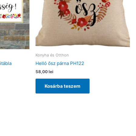
Konyha és Otthon
itábla
Helló ősz párna PH122
58,00
lei
Kosárba teszem