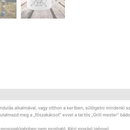
ndulás alkalmával, vagy otthon a kertben, sütögetni mindenki s
utalmazd meg a „főszakácsot” evvel a tartós „Grill mester” bádog
 mosogatógépben nem mosható. Kézi mosást igényel.