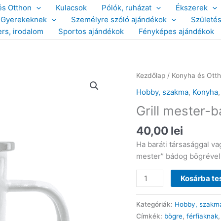
és Otthon
Kulacsok
Pólók, ruházat
Ékszerek
Gyerekeknek
Személyre szóló ajándékok
Születé
ers, irodalom
Sportos ajándékok
Fényképes ajándékok
Kezdőlap
/
Konyha és Ott
Hobby, szakma
,
Konyha
Grill mester-
40,00
lei
Ha baráti társasággal va
mester” bádog bögrével, 
Grill
Kosárba t
mester-
bádog
Kategóriák:
Hobby, szakm
bögre
Címkék:
bögre
,
férfiaknak