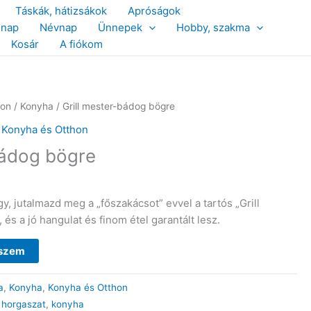
Táskák, hátizsákok
Apróságok
snap
Névnap
Ünnepek
Hobby, szakma
Kosár
A fiókom
hon
/
Konyha
/ Grill mester-bádog bögre
,
Konyha és Otthon
bádog bögre
gy, jutalmazd meg a „főszakácsot” evvel a tartós „Grill
és a jó hangulat és finom étel garantált lesz.
eszem
a
,
Konyha
,
Konyha és Otthon
,
horgaszat
,
konyha