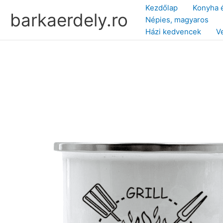
Skip
Kezdőlap
Konyha 
barkaerdely.ro
to
Népies, magyaros
content
Házi kedvencek
V