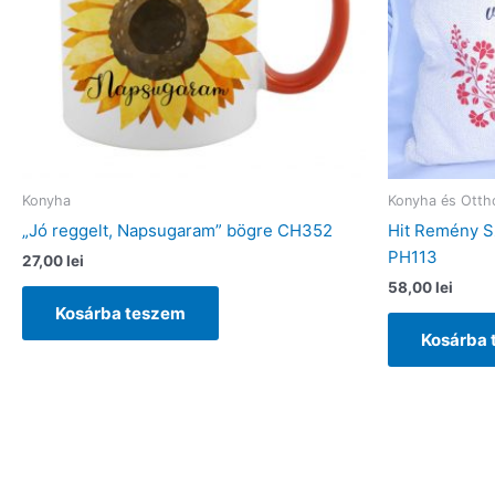
Konyha
Konyha és Otth
„Jó reggelt, Napsugaram” bögre CH352
Hit Remény S
PH113
27,00
lei
58,00
lei
Kosárba teszem
Kosárba