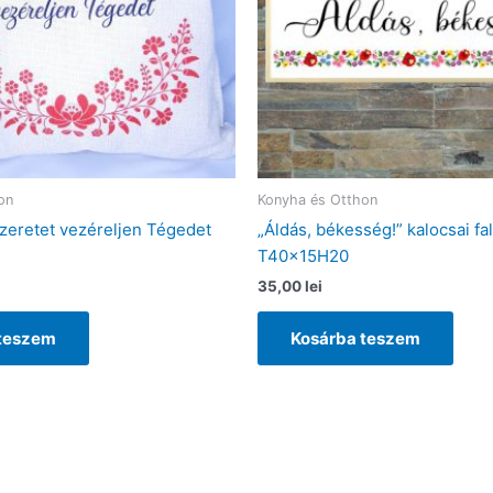
on
Konyha és Otthon
zeretet vezéreljen Tégedet
„Áldás, békesség!” kalocsai fal
T40x15H20
35,00
lei
 teszem
Kosárba teszem