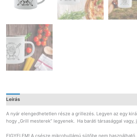
Leírás
Vélemények (0)
A nyár elengedhetetlen része a grillezés. Legyen az egy kirá
hogy „Grill mesterek” legyenek. Ha baráti társasággal vagy, j
FIGYELEM! A csésze mikrohullámú sütőbe nem használható,