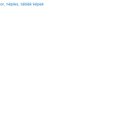
kor
,
népies
,
táblák képek