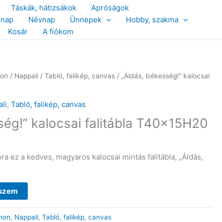
Táskák, hátizsákok
Apróságok
snap
Névnap
Ünnepek
Hobby, szakma
Kosár
A fiókom
hon
/
Nappali
/
Tabló, falikép, canvas
/ „Áldás, békesség!” kalocsai
li
,
Tabló, falikép, canvas
ség!” kalocsai falitábla T40x15H20
a ez a kedves, magyaros kalocsai mintás falitábla, „Áldás,
eszem
hon
,
Nappali
,
Tabló, falikép, canvas