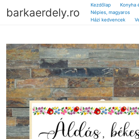
Skip
Kezdőlap
Konyha 
barkaerdely.ro
to
Népies, magyaros
content
Házi kedvencek
V