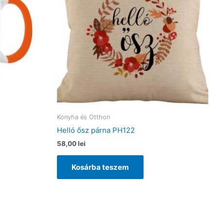
Konyha és Otthon
Helló ősz párna PH122
58,00
lei
Kosárba teszem