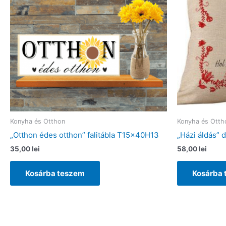
Konyha és Otthon
Konyha és Otth
„Otthon édes otthon” falitábla T15x40H13
„Házi áldás” 
35,00
lei
58,00
lei
Kosárba teszem
Kosárba