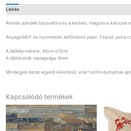
Leírás
Vélemények (0)
Remek ajándék házavatóra ez a kedves, magyaros kalocsai mint
Anyaga MDF és nyomtatott, befóliázott papír. Száraz, puha ro
A falikép mérete: 40cm x15cm
A táblácskák vastagsága: 6mm
Mindegyik darab egyedi készítésű, ezért előfordulhatnak a
Kapcsolódó termékek