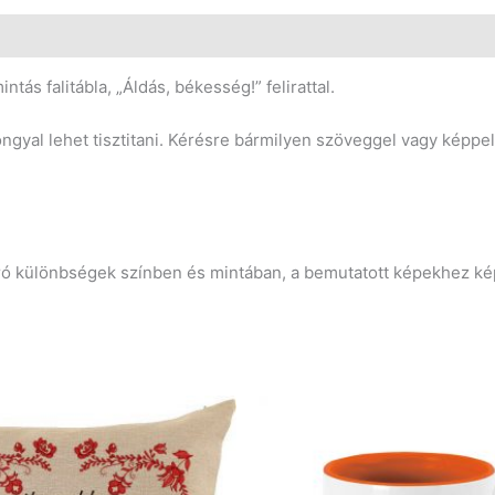
ás falitábla, „Áldás, békesség!” felirattal.
ngyal lehet tisztitani. Kérésre bármilyen szöveggel vagy képpel 
pró különbségek színben és mintában, a bemutatott képekhez ké