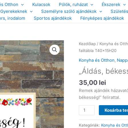
és Otthon
Kulacsok
Pólók, ruházat
Ékszerek
Gyerekeknek
Személyre szóló ajándékok
Születé
ers, irodalom
Sportos ajándékok
Fényképes ajándékok
Kezdőlap
/
Konyha és Ott
falitábla T40x15H20
Konyha és Otthon
,
Nappa
„Áldás, békes
35,00
lei
Remek ajándék házavatór
békesség!” felirattal.
"Áldás,
Kosárba t
békesség!"
kalocsai
Kategóriák:
Konyha és Ott