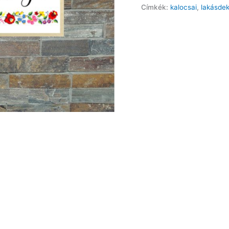
falitábla
Címkék:
kalocsai
,
lakásde
T40x15H20
mennyiség