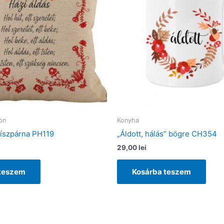
on
Konyha
díszpárna PH119
„Áldott, hálás” bögre CH354
29,00
lei
 teszem
Kosárba teszem