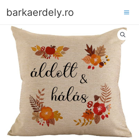
Skip
barkaerdely.ro
to
content