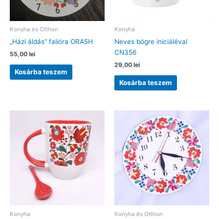
Konyha és Otthon
Konyha
„Házi áldás” falióra ORA5H
Neves bögre iniciáléval
CN356
55,00
lei
29,00
lei
Kosárba teszem
Kosárba teszem
Konyha
Konyha és Otthon