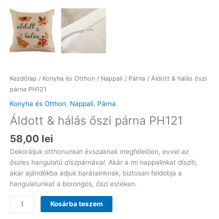
Kezdőlap
/
Konyha és Otthon
/
Nappali
/
Párna
/ Áldott & hálás őszi
párna PH121
Konyha és Otthon
,
Nappali
,
Párna
Áldott & hálás őszi párna PH121
58,00
lei
Dekoráljuk otthonunkat évszaknak megfelelően, evvel az
őszi
es hangulatú
díszpárnával
. Akár a mi nappalinkat díszíti,
akár ajándékba adjuk barátainknak, biztosan feldobja a
hangulatunkat a borongós,
őszi
estéken.
Áldott
Kosárba teszem
&