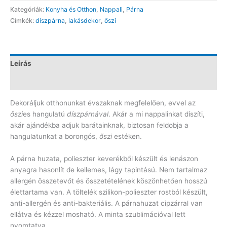
hálás
Kategóriák:
Konyha és Otthon
,
Nappali
,
Párna
őszi
Címkék:
díszpárna
,
lakásdekor
,
őszi
párna
PH121
mennyiség
Leírás
Vélemények (0)
Dekoráljuk otthonunkat évszaknak megfelelően, evvel az
őszi
es hangulatú
díszpárnával
. Akár a mi nappalinkat díszíti,
akár ajándékba adjuk barátainknak, biztosan feldobja a
hangulatunkat a borongós,
őszi
estéken.
A párna huzata, polieszter keverékből készült és lenászon
anyagra hasonlít de kellemes, lágy tapintású. Nem tartalmaz
allergén összetevőt és összetételének köszönhetően hosszú
élettartama van. A töltelék szilikon-polieszter rostból készült,
anti-allergén és anti-bakteriális. A párnahuzat cipzárral van
ellátva és kézzel mosható. A minta szublimációval lett
nyomtatva.