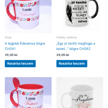
Anya
Hobby, szakma
A legjobb Édesanya bögre
„Egy jó tanító megfogja a
CH341
kezet…” bögre CH362
35,00
lei
29,00
lei
Kosárba teszem
Kosárba teszem