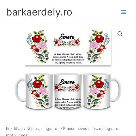
Skip
barkaerdely.ro
to
content
Kezdőlap
/
Népies, magyaros
/ Emese neves csésze magyaros
motivummal