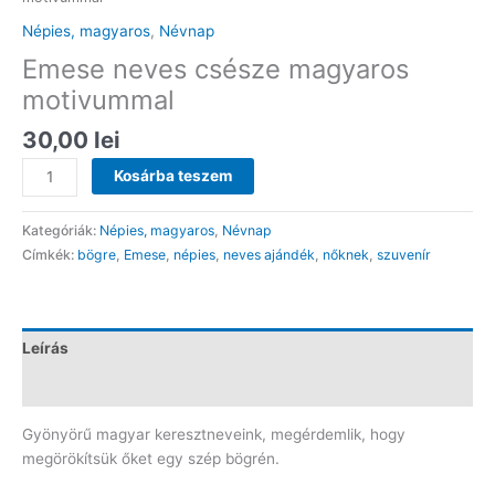
Népies, magyaros
,
Névnap
Emese neves csésze magyaros
motivummal
30,00
lei
Emese
Kosárba teszem
neves
csésze
Kategóriák:
Népies, magyaros
,
Névnap
magyaros
Címkék:
bögre
,
Emese
,
népies
,
neves ajándék
,
nőknek
,
szuvenír
motivummal
mennyiség
Leírás
Vélemények (0)
Gyönyörű magyar keresztneveink, megérdemlik, hogy
megörökítsük őket egy szép bögrén.