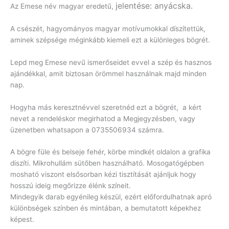
jelentése: anyácska.
Az Emese név magyar eredetű,
A csészét, hagyományos magyar motívumokkal díszítettük,
aminek szépsége méginkább kiemeli ezt a különleges bögrét.
Lepd meg Emese nevű ismerőseidet evvel a szép és hasznos
ajándékkal, amit biztosan örömmel használnak majd minden
nap.
Hogyha más keresztnévvel szeretnéd ezt a bögrét, a kért
nevet a rendeléskor megirhatod a Megjegyzésben, vagy
üzenetben whatsapon a 0735506934 számra.
A bögre füle és belseje fehér, körbe mindkét oldalon a grafika
diszíti. Mikrohullám sütőben használható. Mosogatógépben
mosható viszont elsősorban kézi tisztítását ajánljuk hogy
hosszú ideig megőrizze élénk színeit.
Mindegyik darab egyénileg készül, ezért előfordulhatnak apró
különbségek színben és mintában, a bemutatott képekhez
képest.