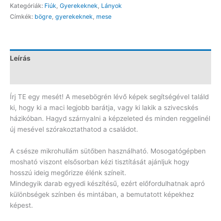
Kategóriák:
Fiúk
,
Gyerekeknek
,
Lányok
CN358
Címkék:
bögre
,
gyerekeknek
,
mese
mennyiség
Leírás
Vélemények (0)
Írj TE egy mesét! A mesebögrén lévő képek segítségével találd
ki, hogy ki a maci legjobb barátja, vagy ki lakik a szivecskés
házikóban. Hagyd szárnyalni a képzeleted és minden reggelinél
új mesével szórakoztathatod a családot.
A csésze mikrohullám sütőben használható. Mosogatógépben
mosható viszont elsősorban kézi tisztítását ajánljuk hogy
hosszú ideig megőrizze élénk színeit.
Mindegyik darab egyedi készítésű, ezért előfordulhatnak apró
különbségek színben és mintában, a bemutatott képekhez
képest.