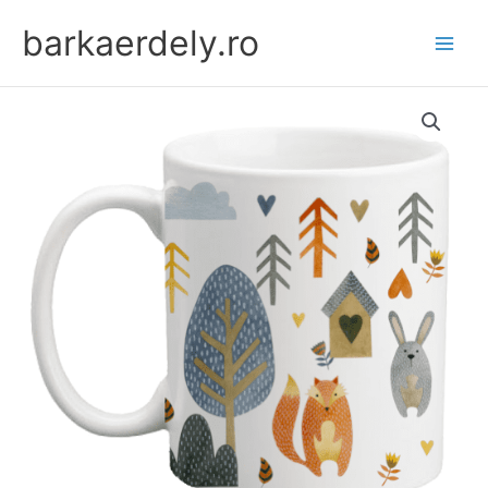
Skip
barkaerdely.ro
to
content