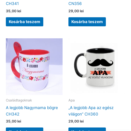
CH341
CN356
35,00
lei
29,00
lei
Kosárba teszem
Kosárba teszem
Családtagoknak
Apa
A legjobb Nagymama bögre
„A legjobb Apa az egész
CH342
világon” CH360
35,00
lei
29,00
lei