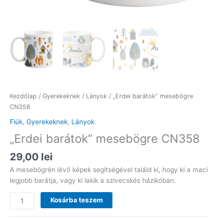
Kezdőlap
/
Gyerekeknek
/
Lányok
/ „Erdei barátok” mesebögre
CN358
Fiúk
,
Gyerekeknek
,
Lányok
„Erdei barátok” mesebögre CN358
29,00
lei
A mesebögrén lévő képek segítségével találd ki, hogy ki a maci
legjobb barátja, vagy ki lakik a szivecskés házikóban.
"Erdei
Kosárba teszem
barátok"
mesebögre