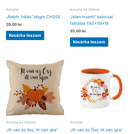
Konyha
Konyha és Otthon
„Áldott, hálás” bögre CH354
„Isten hozott” kalocsai
falitábla T40x15H19
29,00
lei
35,00
lei
Kosárba teszem
Kosárba teszem
Konyha és Otthon
Konyha
„Itt van az ősz, itt van újra”
„Itt van az Ősz, itt van újra”