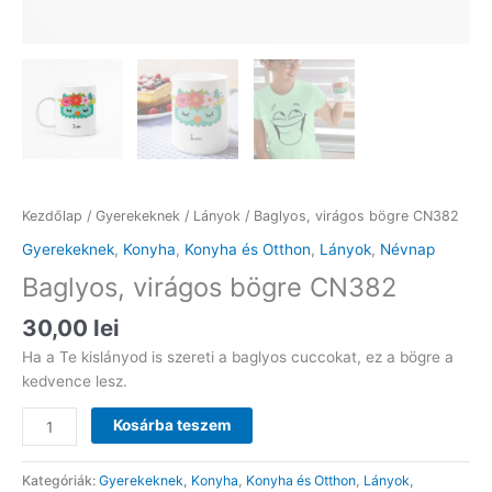
Kezdőlap
/
Gyerekeknek
/
Lányok
/ Baglyos, virágos bögre CN382
Gyerekeknek
,
Konyha
,
Konyha és Otthon
,
Lányok
,
Névnap
Baglyos, virágos bögre CN382
30,00
lei
Ha a Te kislányod is szereti a baglyos cuccokat, ez a bögre a
kedvence lesz.
Baglyos,
Kosárba teszem
virágos
bögre
Kategóriák:
Gyerekeknek
,
Konyha
,
Konyha és Otthon
,
Lányok
,
CN382