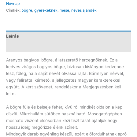
Névnap
mennyiség
Címkék:
bögre
,
gyerekeknek
,
mese
,
neves ajándék
Leírás
Vélemények (0)
Aranyos baglyos bögre, állatszerető hercegnőknek. Ez a
kedves virágos baglyos bögre, biztosan kislányod kedvence
lesz, főleg, ha a saját nevét olvassa rajta. Bármilyen névvel,
vagy felirattal kérhető, a jellegzetes magyar karakterekkel
együtt. A kért szöveget, rendeléskor a Megjegyzésben kell
leírni.
A bögre füle és belseje fehér, kívülről mindkét oldalon a kép
díszíti. Mikrohullám sütőben használható. Mosogatógépben
mosható viszont elsősorban kézi tisztítását ajánljuk hogy
hosszú ideig megőrizze élénk színeit.
Mindegyik darab egyénileg készül, ezért előfordulhatnak apró