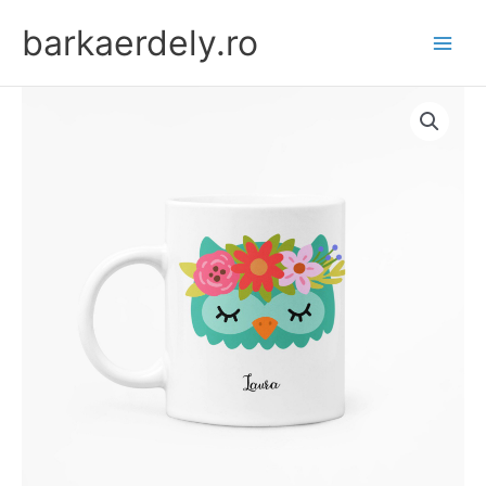
Skip
barkaerdely.ro
to
content