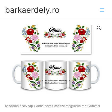
Skip
barkaerdely.ro
to
content
Kezdőlap
/
Névnap
/ Anna neves csésze magyaros motivummal