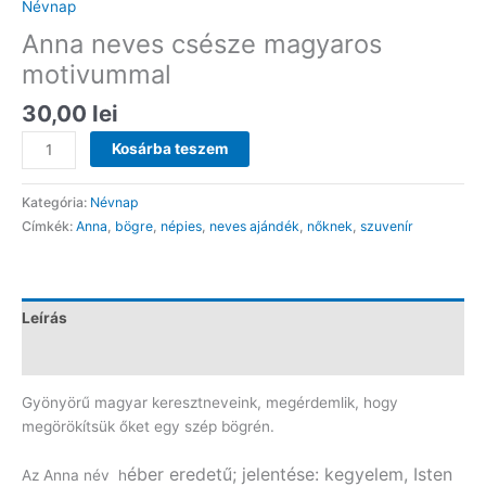
Névnap
Anna neves csésze magyaros
motivummal
30,00
lei
Anna
Kosárba teszem
neves
csésze
Kategória:
Névnap
magyaros
Címkék:
Anna
,
bögre
,
népies
,
neves ajándék
,
nőknek
,
szuvenír
motivummal
mennyiség
Leírás
Vélemények (0)
Gyönyörű magyar keresztneveink, megérdemlik, hogy
megörökítsük őket egy szép bögrén.
éber eredetű; jelentése: kegyelem, Isten
Az Anna név h