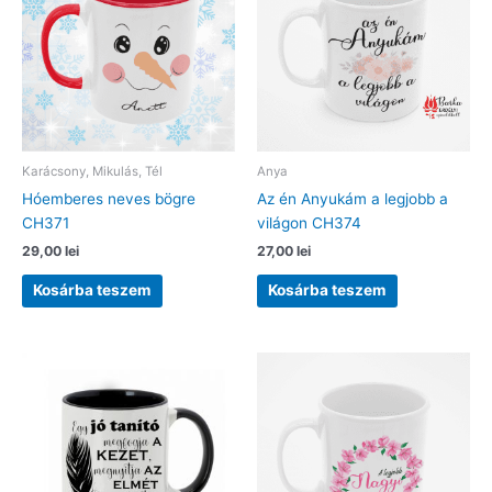
Karácsony, Mikulás, Tél
Anya
Hóemberes neves bögre
Az én Anyukám a legjobb a
CH371
világon CH374
29,00
lei
27,00
lei
Kosárba teszem
Kosárba teszem