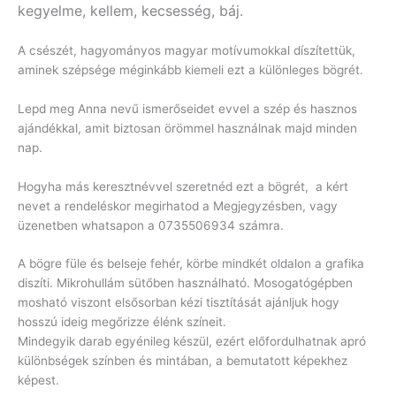
kegyelme, kellem, kecsesség, báj.
A csészét, hagyományos magyar motívumokkal díszítettük,
aminek szépsége méginkább kiemeli ezt a különleges bögrét.
Lepd meg Anna nevű ismerőseidet evvel a szép és hasznos
ajándékkal, amit biztosan örömmel használnak majd minden
nap.
Hogyha más keresztnévvel szeretnéd ezt a bögrét, a kért
nevet a rendeléskor megirhatod a Megjegyzésben, vagy
üzenetben whatsapon a 0735506934 számra.
A bögre füle és belseje fehér, körbe mindkét oldalon a grafika
diszíti. Mikrohullám sütőben használható. Mosogatógépben
mosható viszont elsősorban kézi tisztítását ajánljuk hogy
hosszú ideig megőrizze élénk színeit.
Mindegyik darab egyénileg készül, ezért előfordulhatnak apró
különbségek színben és mintában, a bemutatott képekhez
képest.