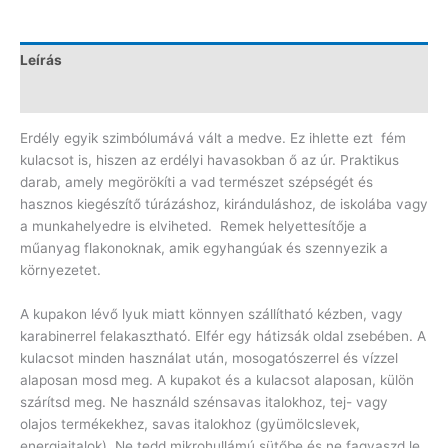
mennyiség
Leírás
Vélemények (0)
Erdély egyik szimbólumává vált a medve. Ez ihlette ezt fém
kulacsot is, hiszen az erdélyi havasokban ő az úr. Praktikus
darab, amely megörökíti a vad természet szépségét és
hasznos kiegészítő túrázáshoz, kiránduláshoz, de iskolába vagy
a munkahelyedre is elviheted. Remek helyettesítője a
műanyag flakonoknak, amik egyhangúak és szennyezik a
környezetet.
A kupakon lévő lyuk miatt könnyen szállítható kézben, vagy
karabinerrel felakasztható. Elfér egy hátizsák oldal zsebében. A
kulacsot minden használat után, mosogatószerrel és vízzel
alaposan mosd meg. A kupakot és a kulacsot alaposan, külön
szárítsd meg. Ne használd szénsavas italokhoz, tej- vagy
olajos termékekhez, savas italokhoz (gyümölcslevek,
energiaitalok). Ne tedd mikrohullámú sütőbe és ne fagyaszd le,