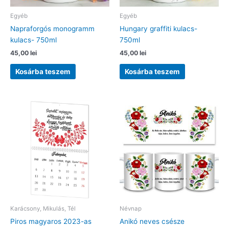
Egyéb
Egyéb
Napraforgós monogramm
Hungary graffiti kulacs-
kulacs- 750ml
750ml
45,00
lei
45,00
lei
Kosárba teszem
Kosárba teszem
Karácsony, Mikulás, Tél
Névnap
Piros magyaros 2023-as
Anikó neves csésze