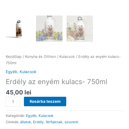
Kezdőlap
/
Konyha és Otthon
/
Kulacsok
/ Erdély az enyém kulacs-
750ml
Egyéb
,
Kulacsok
Erdély az enyém kulacs- 750ml
45,00
lei
Erdély
Kosárba teszem
az
enyém
Kategóriák:
Egyéb
,
Kulacsok
kulacs-
Címkék:
állatok
,
Erdély
,
férfiaknak
,
szuvenír
750ml