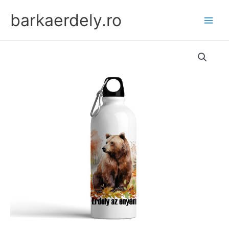
Skip
barkaerdely.ro
to
content