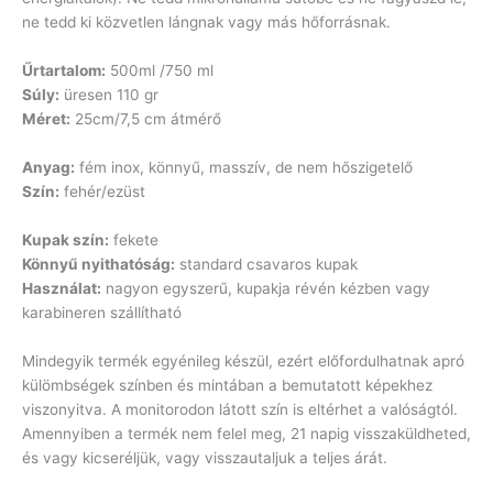
ne tedd ki közvetlen lángnak vagy más hőforrásnak.
Űrtartalom:
500ml /750 ml
Súly:
üresen 110 gr
Méret:
25cm/7,5 cm átmérő
Anyag:
fém inox, könnyű, masszív, de nem hőszigetelő
Szín:
fehér/ezüst
Kupak szín:
fekete
Könnyű nyithatóság:
standard csavaros kupak
Használat:
nagyon egyszerű, kupakja révén kézben vagy
karabineren szállítható
Mindegyik termék egyénileg készül, ezért előfordulhatnak apró
külömbségek színben és mintában a bemutatott képekhez
viszonyitva. A monitorodon látott szín is eltérhet a valóságtól.
Amennyiben a termék nem felel meg, 21 napig visszaküldheted,
és vagy kicseréljük, vagy visszautaljuk a teljes árát.