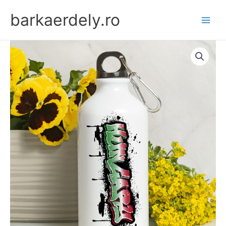
Skip
barkaerdely.ro
to
content