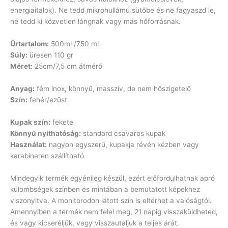
energiaitalok). Ne tedd mikrohullámú sütőbe és ne fagyaszd le,
ne tedd ki közvetlen lángnak vagy más hőforrásnak.
Űrtartalom:
500ml /750 ml
Súly:
üresen 110 gr
Méret:
25cm/7,5 cm átmérő
Anyag:
fém inox, könnyű, masszív, de nem hőszigetelő
Szín:
fehér/ezüst
Kupak szín:
fekete
Könnyű nyithatóság:
standard csavaros kupak
Használat:
nagyon egyszerű, kupakja révén kézben vagy
karabineren szállítható
Mindegyik termék egyénileg készül, ezért előfordulhatnak apró
külömbségek színben és mintában a bemutatott képekhez
viszonyitva. A monitorodon látott szín is eltérhet a valóságtól.
Amennyiben a termék nem felel meg, 21 napig visszaküldheted,
és vagy kicseréljük, vagy visszautaljuk a teljes árát.