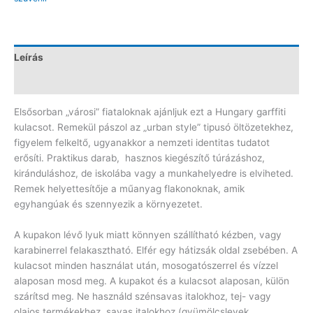
Leírás
Vélemények (0)
Elsősorban „városi” fiataloknak ajánljuk ezt a Hungary garffiti
kulacsot. Remekül pászol az „urban style” tipusó öltözetekhez,
figyelem felkeltő, ugyanakkor a nemzeti identitas tudatot
erősíti. Praktikus darab, hasznos kiegészítő túrázáshoz,
kiránduláshoz, de iskolába vagy a munkahelyedre is elviheted.
Remek helyettesítője a műanyag flakonoknak, amik
egyhangúak és szennyezik a környezetet.
A kupakon lévő lyuk miatt könnyen szállítható kézben, vagy
karabinerrel felakasztható. Elfér egy hátizsák oldal zsebében. A
kulacsot minden használat után, mosogatószerrel és vízzel
alaposan mosd meg. A kupakot és a kulacsot alaposan, külön
szárítsd meg. Ne használd szénsavas italokhoz, tej- vagy
olajos termékekhez, savas italokhoz (gyümölcslevek,