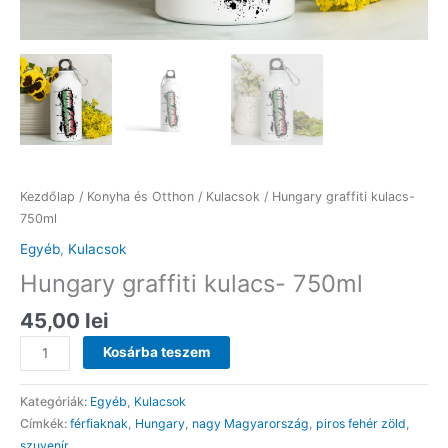
Kezdőlap
/
Konyha és Otthon
/
Kulacsok
/ Hungary graffiti kulacs-
750ml
Egyéb
,
Kulacsok
Hungary graffiti kulacs- 750ml
45,00
lei
Hungary
Kosárba teszem
graffiti
kulacs-
Kategóriák:
Egyéb
,
Kulacsok
750ml
Címkék:
férfiaknak
,
Hungary
,
nagy Magyarország
,
piros fehér zöld
,
mennyiség
szuvenír