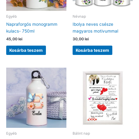
Egyéb
Névnap
Napraforgós monogramm
Ibolya neves csésze
kulacs- 750ml
magyaros motivummal
45,00
lei
30,00
lei
Kosárba teszem
Kosárba teszem
Egyéb
Bálint nap