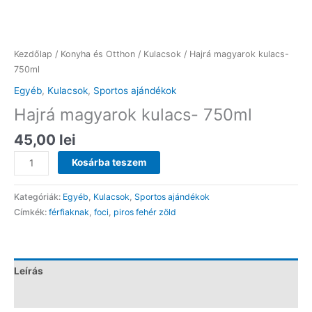
Kezdőlap
/
Konyha és Otthon
/
Kulacsok
/ Hajrá magyarok kulacs-
750ml
Egyéb
,
Kulacsok
,
Sportos ajándékok
Hajrá magyarok kulacs- 750ml
45,00
lei
Hajrá
Kosárba teszem
magyarok
kulacs-
Kategóriák:
Egyéb
,
Kulacsok
,
Sportos ajándékok
750ml
Címkék:
férfiaknak
,
foci
,
piros fehér zöld
mennyiség
Leírás
Vélemények (0)