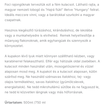
Foci rajongóknak terveztük ezt a fém kulacsot. Látható rajta, a
magyar nemzeti lobogó és “Hajrá fiúk!” illetve “Hungary” felirat.
Ideális meccsre vinni, vagy a barátokkal szurkolni a magyar
csapatnak.
Hasznos kiegészítő túrázáshoz, kiránduláshoz, de iskolába
vagy a munkahelyedre is elviheted. Remek helyettesítője a
műanyag flakonoknak, amik egyhangúak és szennyezik a
környezetet.
A kupakon lévő lyuk miatt könnyen szállítható kézben, vagy
karabinerrel felakasztható. Elfér egy hátizsák oldal zsebében. A
kulacsot minden használat után, mosogatószerrel és vízzel
alaposan mosd meg. A kupakot és a kulacsot alaposan, külön
szárítsd meg. Ne használd szénsavas italokhoz, tej- vagy
olajos termékekhez, savas italokhoz (gyümölcslevek,
energiaitalok). Ne tedd mikrohullámú sütőbe és ne fagyaszd le,
ne tedd ki közvetlen lángnak vagy más hőforrásnak.
Űrtartalom:
500ml /750 ml