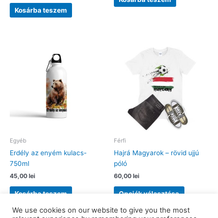
Kosárba teszem
Egyéb
Férfi
Erdély az enyém kulacs-
Hajrá Magyarok – rövid ujjú
750ml
póló
45,00
lei
60,00
lei
Ennek
Kosárba teszem
Opciók választása
a
terméknek
We use cookies on our website to give you the most