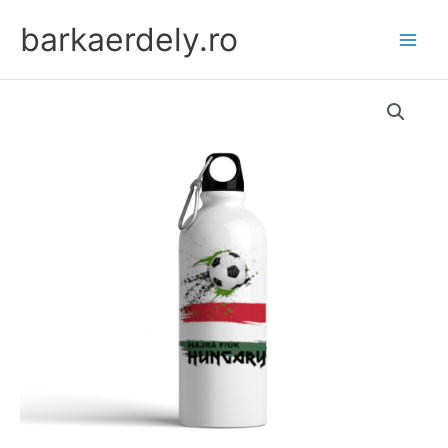
Skip
barkaerdely.ro
to
content