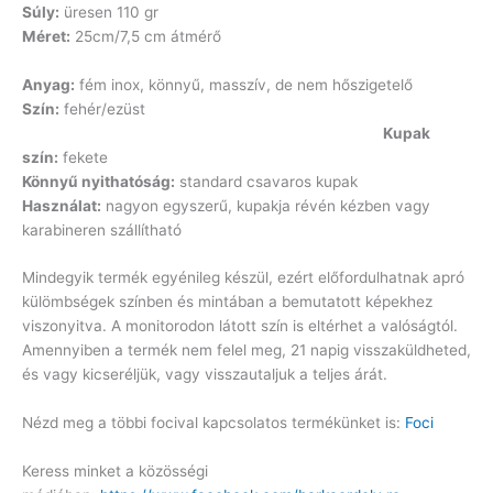
Súly:
üresen 110 gr
Méret:
25cm/7,5 cm átmérő
Anyag:
fém inox, könnyű, masszív, de nem hőszigetelő
Szín:
fehér/ezüst
Kupak
szín:
fekete
Könnyű nyithatóság:
standard csavaros kupak
Használat:
nagyon egyszerű, kupakja révén kézben vagy
karabineren szállítható
Mindegyik termék egyénileg készül, ezért előfordulhatnak apró
külömbségek színben és mintában a bemutatott képekhez
viszonyitva. A monitorodon látott szín is eltérhet a valóságtól.
Amennyiben a termék nem felel meg, 21 napig visszaküldheted,
és vagy kicseréljük, vagy visszautaljuk a teljes árát.
Nézd meg a többi focival kapcsolatos termékünket is:
Foci
Keress minket a közösségi