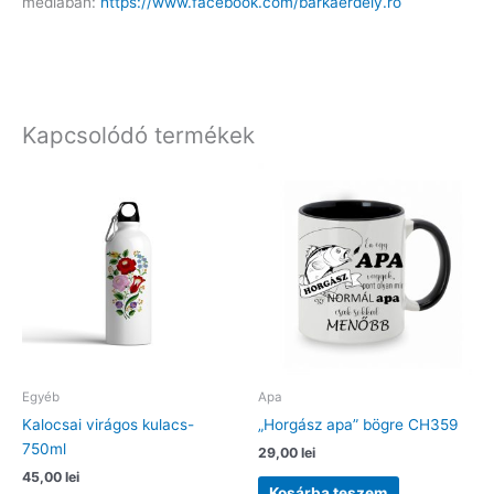
médiában:
https://www.facebook.com/barkaerdely.ro
Kapcsolódó termékek
Egyéb
Apa
Kalocsai virágos kulacs-
„Horgász apa” bögre CH359
750ml
29,00
lei
45,00
lei
Kosárba teszem