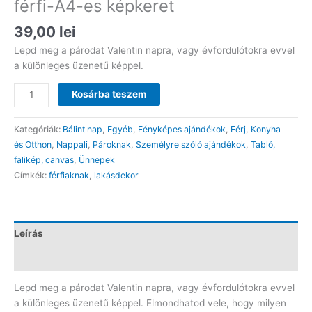
férfi-A4-es képkeret
39,00
lei
Lepd meg a párodat Valentin napra, vagy évfordulótokra evvel
a különleges üzenetű képpel.
Van
Kosárba teszem
az
életemben
Kategóriák:
Bálint nap
,
Egyéb
,
Fényképes ajándékok
,
Férj
,
Konyha
egy
és Otthon
,
Nappali
,
Pároknak
,
Személyre szóló ajándékok
,
Tabló,
csodálatos
falikép, canvas
,
Ünnepek
férfi-
Címkék:
férfiaknak
,
lakásdekor
A4-
es
képkeret
mennyiség
Leírás
Vélemények (0)
Lepd meg a párodat Valentin napra, vagy évfordulótokra evvel
a különleges üzenetű képpel. Elmondhatod vele, hogy milyen