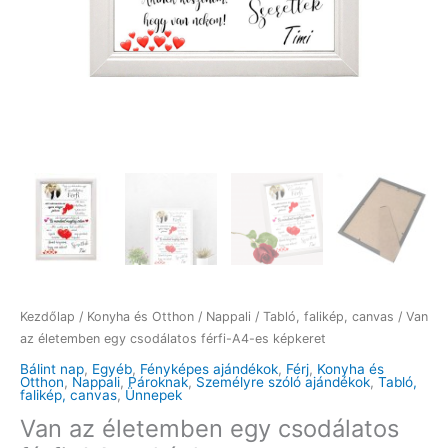
Kezdőlap
/
Konyha és Otthon
/
Nappali
/
Tabló, falikép, canvas
/ Van
az életemben egy csodálatos férfi-A4-es képkeret
Bálint nap
,
Egyéb
,
Fényképes ajándékok
,
Férj
,
Konyha és
Otthon
,
Nappali
,
Pároknak
,
Személyre szóló ajándékok
,
Tabló,
falikép, canvas
,
Ünnepek
Van az életemben egy csodálatos