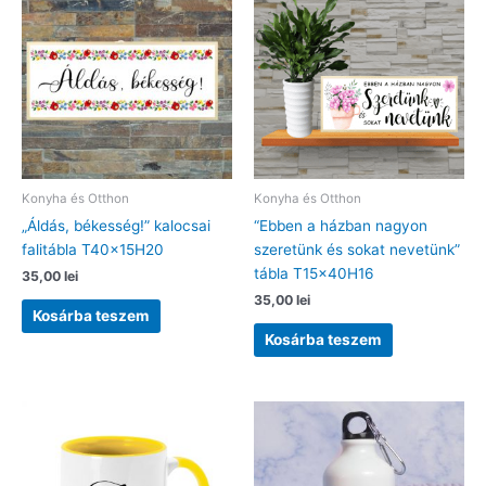
Konyha és Otthon
Konyha és Otthon
„Áldás, békesség!” kalocsai
“Ebben a házban nagyon
falitábla T40x15H20
szeretünk és sokat nevetünk”
tábla T15x40H16
35,00
lei
35,00
lei
Kosárba teszem
Kosárba teszem