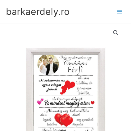
Skip
barkaerdely.ro
to
content