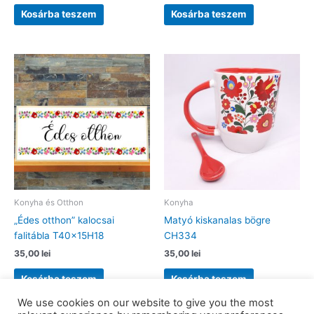
Kosárba teszem
Kosárba teszem
Konyha és Otthon
Konyha
„Édes otthon” kalocsai
Matyó kiskanalas bögre
falitábla T40x15H18
CH334
35,00
lei
35,00
lei
Kosárba teszem
Kosárba teszem
We use cookies on our website to give you the most