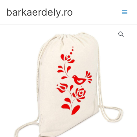
Skip
barkaerdely.ro
to
content