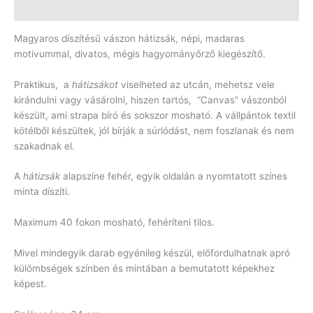
Vélemények (0)
Magyaros díszítésű vászon hátizsák, népi, madaras
motivummal, divatos, mégis hagyományőrző kiegészítő.
Praktikus, a
hátizsákot
viselheted az utcán, mehetsz vele
kirándulni vagy vásárolni, hiszen tartós, “Canvas” vászonból
készült, ami strapa bíró és sokszor mosható. A vállpántok textil
kötélből készültek, jól bírják a súrlódást, nem foszlanak és nem
szakadnak el.
A
hátizsák
alapszíne fehér, egyik oldalán a nyomtatott színes
minta díszíti.
Maximum 40 fokon mosható, fehéríteni tilos.
Mivel mindegyik darab egyénileg készül, előfordulhatnak apró
külömbségek színben és mintában a bemutatott képekhez
képest.