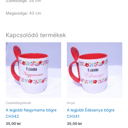
Szélessége: 34 cm
Magassága: 43 cm
Kapcsolódó termékek
Családtagoknak
Anya
A legjobb Nagymama bögre
A legjobb Édesanya bögre
CH342
CH341
35,00
lei
35,00
lei