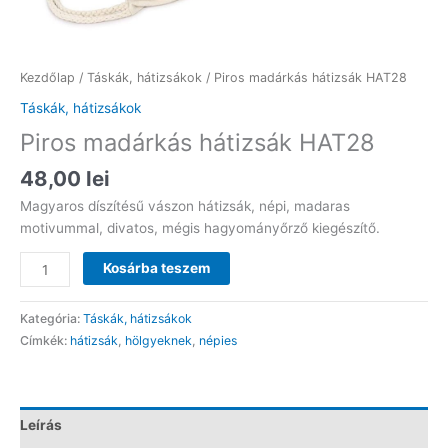
Kezdőlap
/
Táskák, hátizsákok
/ Piros madárkás hátizsák HAT28
Táskák, hátizsákok
Piros madárkás hátizsák HAT28
48,00
lei
Magyaros díszítésű vászon hátizsák, népi, madaras
motivummal, divatos, mégis hagyományőrző kiegészítő.
Piros
Kosárba teszem
madárkás
hátizsák
Kategória:
Táskák, hátizsákok
HAT28
Címkék:
hátizsák
,
hölgyeknek
,
népies
mennyiség
Leírás