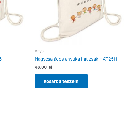
Anya
6
Nagycsaládos anyuka hátizsák HAT25H
48,00
lei
Kosárba teszem