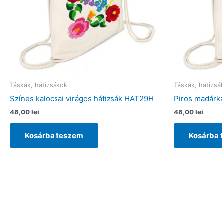
Táskák, hátizsákok
Táskák, hátizsá
Színes kalocsai virágos hátizsák HAT29H
Piros madárk
48,00
lei
48,00
lei
Kosárba teszem
Kosárba