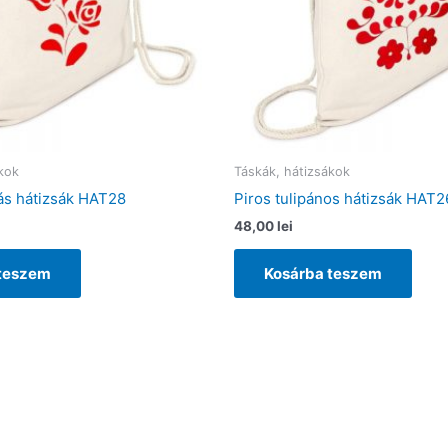
kok
Táskák, hátizsákok
ás hátizsák HAT28
Piros tulipános hátizsák HAT2
48,00
lei
 teszem
Kosárba teszem