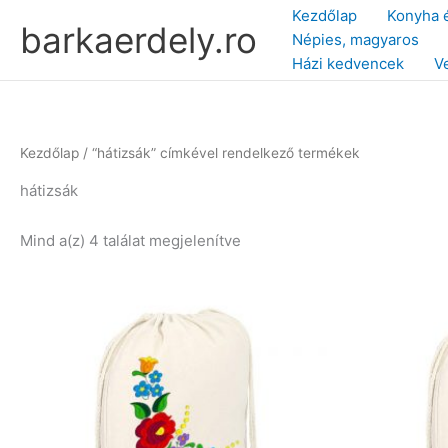
Skip
Kezdőlap
Konyha 
barkaerdely.ro
to
Népies, magyaros
content
Házi kedvencek
V
Kezdőlap
/ “hátizsák” címkével rendelkező termékek
hátizsák
Sorted
Mind a(z) 4 találat megjelenítve
by
latest