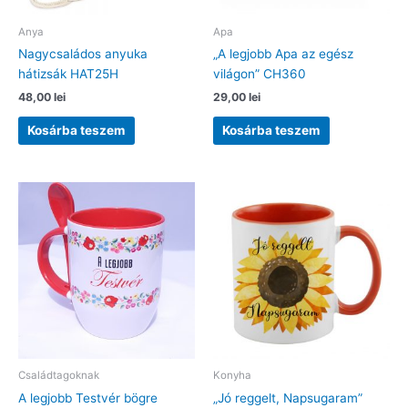
Anya
Apa
Nagycsaládos anyuka
„A legjobb Apa az egész
hátizsák HAT25H
világon” CH360
48,00
lei
29,00
lei
Kosárba teszem
Kosárba teszem
Családtagoknak
Konyha
A legjobb Testvér bögre
„Jó reggelt, Napsugaram”