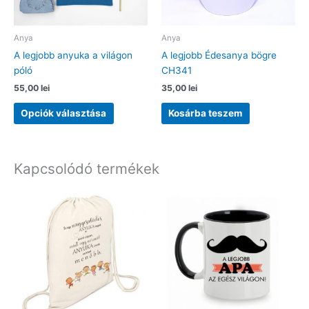
Anya
Anya
A legjobb anyuka a világon
A legjobb Édesanya bögre
póló
CH341
55,00
lei
35,00
lei
Ennek
Opciók választása
Kosárba teszem
a
terméknek
több
variációja
Kapcsolódó termékek
van.
A
változatok
a
termékoldalon
választhatók
ki