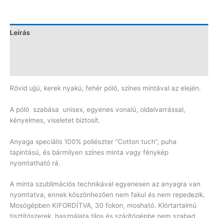
Leírás
További információk
Vélemények (0)
Rövid ujjú, kerek nyakú, fehér póló, színes mintával az elején.
A póló szabása unisex, egyenes vonalú, oldalvarrással,
kényelmes, viseletet biztosít.
Anyaga speciális 100% poliészter “Cotton tuch”, puha
tapintású, és bármilyen színes minta vagy fénykép
nyomtatható rá.
A minta szublimációs technikával egyenesen az anyagra van
nyomtatva, ennek köszönhezően nem fakul és nem repedezik.
Mosógépben KIFORDÍTVA, 30 fokon, mosható. Klórtartalmú
tisztítószerek, használata tilos és szárítógépbe nem szabad