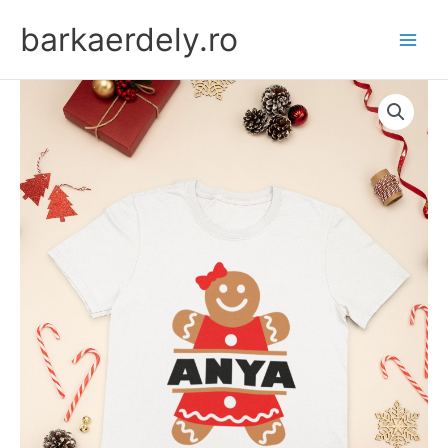
Skip
barkaerdely.ro
to
content