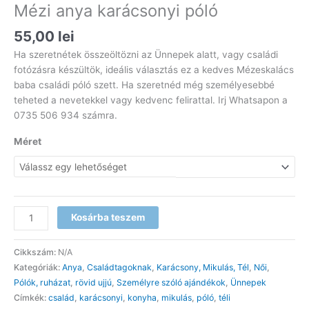
Mézi anya karácsonyi póló
55,00
lei
Ha szeretnétek összeöltözni az Ünnepek alatt, vagy családi
fotózásra készültök, ideális választás ez a kedves Mézeskalács
baba családi póló szett. Ha szeretnéd még személyesebbé
teheted a nevetekkel vagy kedvenc felirattal. Irj Whatsapon a
0735 506 934 számra.
Méret
Mézi
Kosárba teszem
anya
karácsonyi
Cikkszám:
N/A
póló
Kategóriák:
Anya
,
Családtagoknak
,
Karácsony, Mikulás, Tél
,
Női
,
mennyiség
Pólók, ruházat
,
rövid ujjú
,
Személyre szóló ajándékok
,
Ünnepek
Címkék:
család
,
karácsonyi
,
konyha
,
mikulás
,
póló
,
téli