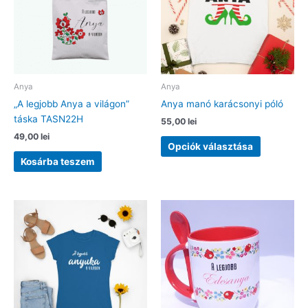
Anya
Anya
„A legjobb Anya a világon”
Anya manó karácsonyi póló
táska TASN22H
55,00
lei
49,00
lei
Ennek
Opciók választása
a
Kosárba teszem
terméknek
több
variációja
van.
A
változatok
a
termékolda
választhat
ki