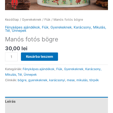
Kezdőlap
/
Gyerekeknek
/
Fiúk
/ Manós fotós bögre
Fényképes ajándékok
,
Fiúk
,
Gyerekeknek
,
Karácsony, Mikulás,
Tél
,
Ünnepek
Manós fotós bögre
30,00
lei
Manós
Kosárba teszem
fotós
bögre
Kategóriák:
Fényképes ajándékok
,
Fiúk
,
Gyerekeknek
,
Karácsony,
mennyiség
Mikulás, Tél
,
Ünnepek
Címkék:
bögre
,
gyerekeknek
,
karácsonyi
,
mese
,
mikulás
,
törpék
Leírás
Vélemények (0)