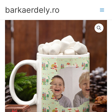
Skip
barkaerdely.ro
to
content