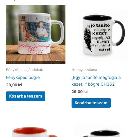
Fényképes ajándékok
Hobby, szakma
Fényképes bögre
„Egy jó tanító megfogja a
kezet…” bögre CH362
29,00
lei
29,00
lei
Kosárba teszem
Kosárba teszem