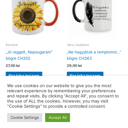
Konyha
Vers, irodalom
„Jó reggelt, Napsugaram”
„Ne hagyjátok a templomot…”
bögre CH352
bögre CH363
27,00
lei
29,00
lei
Kosárba teszem
Kosárba teszem
We use cookies on our website to give you the most
relevant experience by remembering your preferences
and repeat visits. By clicking “Accept All”, you consent to
the use of ALL the cookies. However, you may visit
Copyright © 2026 barkaerdely.ro | Powered by
Astra WordPress
"Cookie Settings" to provide a controlled consent.
Theme
Cookie Settings
Accept All