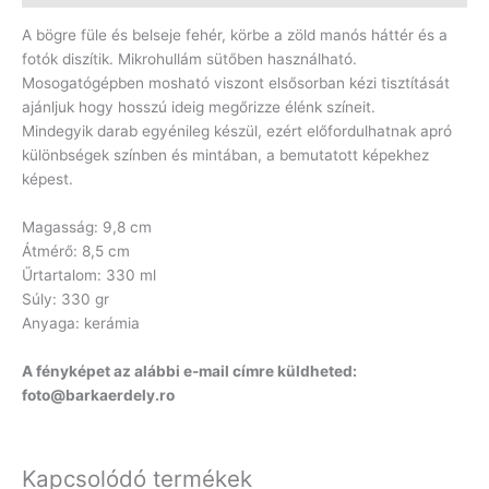
A bögre füle és belseje fehér, körbe a zöld manós háttér és a
fotók diszítik. Mikrohullám sütőben használható.
Mosogatógépben mosható viszont elsősorban kézi tisztítását
ajánljuk hogy hosszú ideig megőrizze élénk színeit.
Mindegyik darab egyénileg készül, ezért előfordulhatnak apró
különbségek színben és mintában, a bemutatott képekhez
képest.
Magasság: 9,8 cm
Átmérő: 8,5 cm
Űrtartalom: 330 ml
Súly: 330 gr
Anyaga: kerámia
A fényképet az alábbi e-mail címre küldheted:
foto@barkaerdely.ro
Kapcsolódó termékek