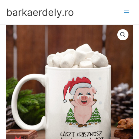
Skip
barkaerdely.ro
to
content