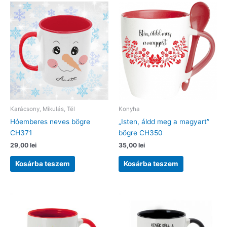
Karácsony, Mikulás, Tél
Konyha
Hóemberes neves bögre
„Isten, áldd meg a magyart”
CH371
bögre CH350
29,00
lei
35,00
lei
Kosárba teszem
Kosárba teszem