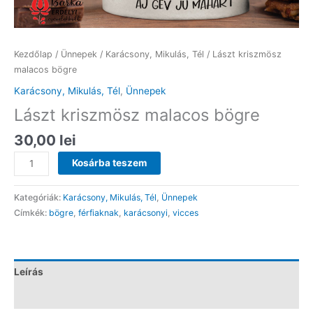
Kezdőlap
/
Ünnepek
/
Karácsony, Mikulás, Tél
/ Lászt kriszmösz
malacos bögre
Karácsony, Mikulás, Tél
,
Ünnepek
Lászt kriszmösz malacos bögre
30,00
lei
Lászt
Kosárba teszem
kriszmösz
malacos
Kategóriák:
Karácsony, Mikulás, Tél
,
Ünnepek
bögre
Címkék:
bögre
,
férfiaknak
,
karácsonyi
,
vicces
mennyiség
Leírás
Vélemények (0)