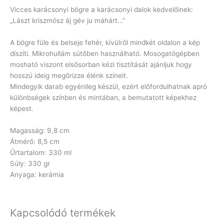
Vicces karácsonyi bögre a karácsonyi dalok kedvelőinek:
„Lászt kriszmösz áj gév ju máhárt…”
A bögre füle és belseje fehér, kívülről mindkét oldalon a kép
díszíti. Mikrohullám sütőben használható. Mosogatógépben
mosható viszont elsősorban kézi tisztítását ajánljuk hogy
hosszú ideig megőrizze élénk színeit.
Mindegyik darab egyénileg készül, ezért előfordulhatnak apró
különbségek színben és mintában, a bemutatott képekhez
képest.
Magasság: 9,8 cm
Átmérő: 8,5 cm
Űrtartalom: 330 ml
Súly: 330 gr
Anyaga: kerámia
Kapcsolódó termékek