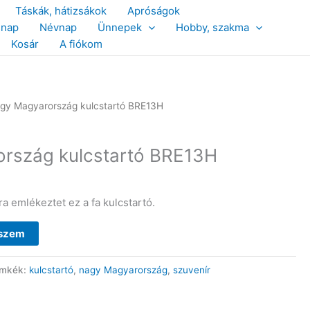
Táskák, hátizsákok
Apróságok
snap
Névnap
Ünnepek
Hobby, szakma
Kosár
A fiókom
gy Magyarország kulcstartó BRE13H
rszág kulcstartó BRE13H
a emlékeztet ez a fa kulcstartó.
eszem
ímkék:
kulcstartó
,
nagy Magyarország
,
szuvenír