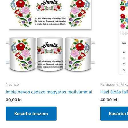
Névnap
Karácsony, Miku
Imola neves csésze magyaros motivummal
Házi áldás fal
30,00
lei
40,00
lei
Kosárba teszem
Kosárba