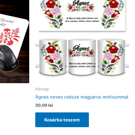
Névnap
Ágnes neves csésze magyaros motivummal
30,00
lei
Kosárba teszem