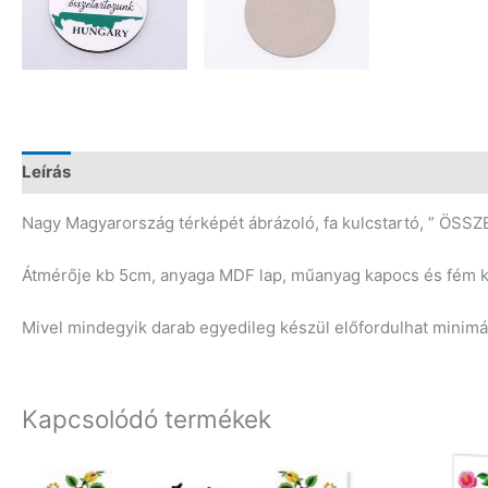
Leírás
Vélemények (0)
Nagy Magyarország térképét ábrázoló, fa kulcstartó, ” ÖS
Átmérője kb 5cm, anyaga MDF lap, műanyag kapocs és fém k
Mivel mindegyik darab egyedileg készül előfordulhat minim
Kapcsolódó termékek