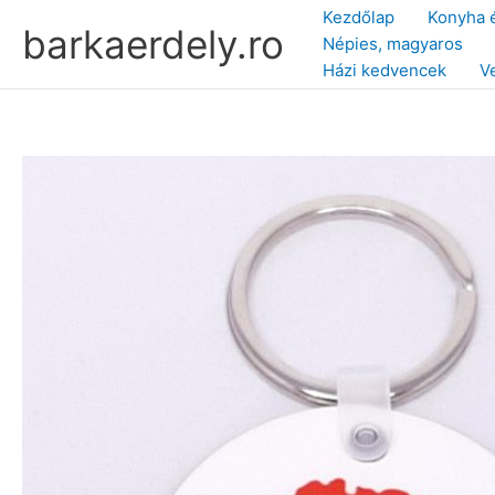
Skip
Kezdőlap
Konyha 
barkaerdely.ro
to
Népies, magyaros
content
Házi kedvencek
V