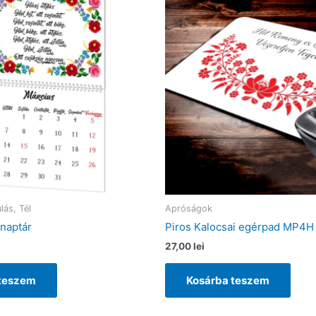
lás, Tél
Apróságok
inaptár
Piros Kalocsai egérpad MP4H
27,00
lei
 teszem
Kosárba teszem