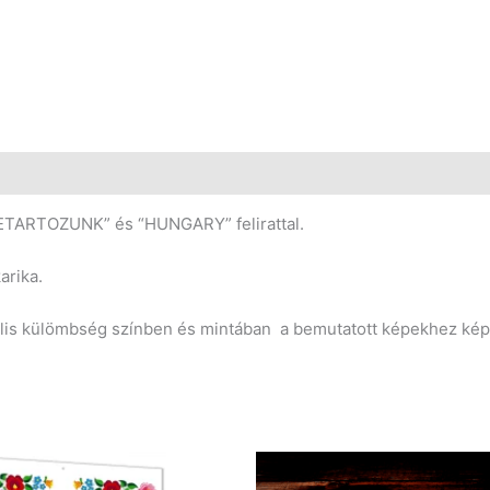
SZETARTOZUNK” és “HUNGARY” felirattal.
arika.
ális külömbség színben és mintában a bemutatott képekhez kép