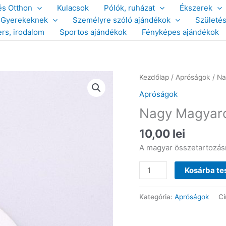
és Otthon
Kulacsok
Pólók, ruházat
Ékszerek
Gyerekeknek
Személyre szóló ajándékok
Születé
ers, irodalom
Sportos ajándékok
Fényképes ajándékok
Kezdőlap
/
Apróságok
/ Na
Apróságok
Nagy Magyaro
10,00
lei
A magyar összetartozásr
Nagy
Kosárba t
Magyarország
kulcstartó
Kategória:
Apróságok
C
BRE13H
mennyiség