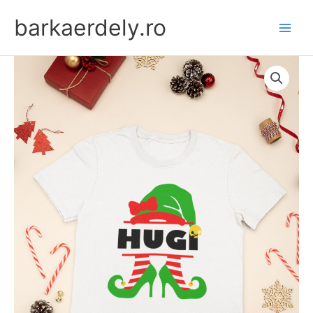
Skip
barkaerdely.ro
to
content