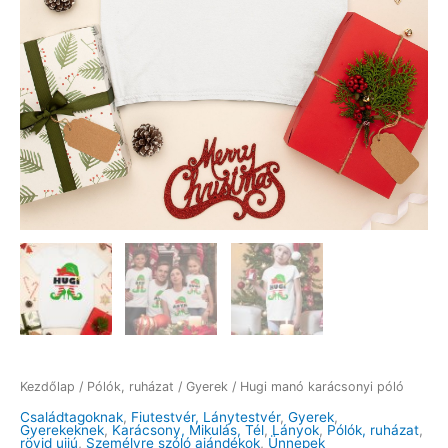
Kezdőlap
/
Pólók, ruházat
/
Gyerek
/ Hugi manó karácsonyi póló
Családtagoknak
,
Fiutestvér, Lánytestvér
,
Gyerek
,
Gyerekeknek
,
Karácsony, Mikulás, Tél
,
Lányok
,
Pólók, ruházat
,
rövid ujjú
,
Személyre szóló ajándékok
,
Ünnepek