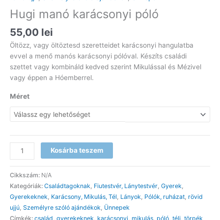
Hugi manó karácsonyi póló
55,00
lei
Öltözz, vagy öltöztesd szeretteidet karácsonyi hangulatba
evvel a menő manós karácsonyi pólóval. Készíts családi
szettet vagy kombináld kedved szerint Mikulással és Mézivel
vagy éppen a Hóemberrel.
Méret
Hugi
Kosárba teszem
manó
karácsonyi
Cikkszám:
N/A
póló
Kategóriák:
Családtagoknak
,
Fiutestvér, Lánytestvér
,
Gyerek
,
mennyiség
Gyerekeknek
,
Karácsony, Mikulás, Tél
,
Lányok
,
Pólók, ruházat
,
rövid
ujjú
,
Személyre szóló ajándékok
,
Ünnepek
Címkék:
család
,
gyerekeknek
,
karácsonyi
,
mikulás
,
póló
,
téli
,
törpék