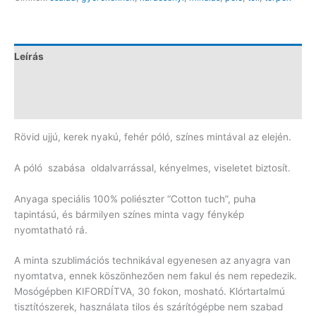
Leírás
További információk
Vélemények (0)
Rövid ujjú, kerek nyakú, fehér póló, színes mintával az elején.
A póló szabása oldalvarrással, kényelmes, viseletet biztosít.
Anyaga speciális 100% poliészter “Cotton tuch”, puha
tapintású, és bármilyen színes minta vagy fénykép
nyomtatható rá.
A minta szublimációs technikával egyenesen az anyagra van
nyomtatva, ennek köszönhezően nem fakul és nem repedezik.
Mosógépben KIFORDÍTVA, 30 fokon, mosható. Klórtartalmú
tisztítószerek, használata tilos és szárítógépbe nem szabad