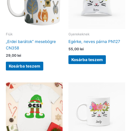
Fiúk
Gyerekeknek
„Erdei barátok” mesebögre
Egérke, neves párna PN127
CN358
55,00
lei
29,00
lei
Kosárba teszem
Kosárba teszem