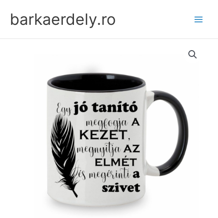
Skip
barkaerdely.ro
to
content