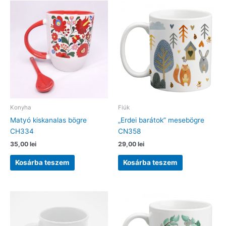
Konyha
Fiúk
Matyó kiskanalas bögre
„Erdei barátok” mesebögre
CH334
CN358
35,00
lei
29,00
lei
Kosárba teszem
Kosárba teszem