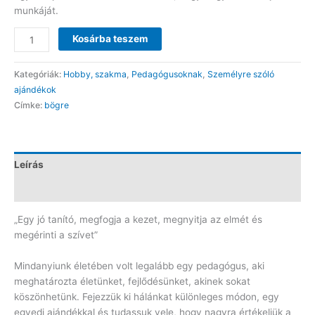
munkáját.
"Egy
Kosárba teszem
jó
tanító
Kategóriák:
Hobby, szakma
,
Pedagógusoknak
,
Személyre szóló
megfogja
ajándékok
a
Címke:
bögre
kezet..."
bögre
CH362
mennyiség
Leírás
Vélemények (0)
„Egy jó tanító, megfogja a kezet, megnyitja az elmét és
megérinti a szívet”
Mindanyiunk életében volt legalább egy pedagógus, aki
meghatározta életünket, fejlődésünket, akinek sokat
köszönhetünk. Fejezzük ki hálánkat különleges módon, egy
egyedi ajándékkal és tudassuk vele, hogy nagyra értékeljük a