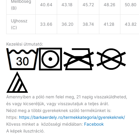
Mellbőség
40.64
43.18
45.72
48.26
50.80
(B)
Ujjhossz
33.66
36.20
38.74
41.28
43.82
(C)
Kezelési útmutató:
Amennyiben a póló nem felel meg, 21 napig visszaküldheted,
és vagy kicseréljük, vagy visszautaljuk a teljes árát.
Nézd meg a többi gyerekeknek szóló termékünket is:
https:
https://barkaerdely.ro/termekkategoria/gyerekeknek/
Kövess minket a közösségi médiában:
Facebook
A képek ilusztráció.