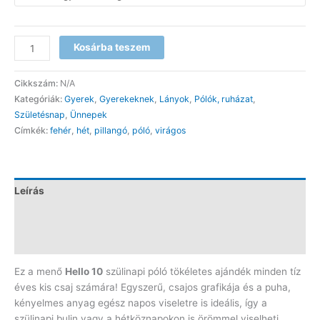
Hello10
Kosárba teszem
-
szülinapi
Cikkszám:
N/A
póló
Kategóriák:
Gyerek
,
Gyerekeknek
,
Lányok
,
Pólók, ruházat
,
mennyiség
Születésnap
,
Ünnepek
Címkék:
fehér
,
hét
,
pillangó
,
póló
,
virágos
Leírás
További információk
Vélemények (0)
Ez a menő
Hello 10
szülinapi póló tökéletes ajándék minden tíz
éves kis csaj számára! Egyszerű, csajos grafikája és a puha,
kényelmes anyag egész napos viseletre is ideális, így a
szülinapi bulin vagy a hétköznapokon is örömmel viselheti.