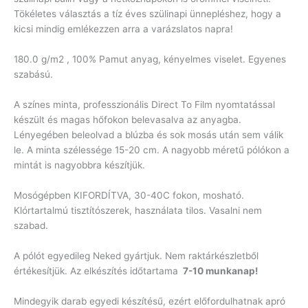
Tökéletes választás a tíz éves szülinapi ünnepléshez, hogy a
kicsi mindig emlékezzen arra a varázslatos napra!
180.0 g/m2 , 100% Pamut anyag, kényelmes viselet. Egyenes
szabású.
A színes minta, professzionális Direct To Film nyomtatással
készült és magas hőfokon belevasalva az anyagba.
Lényegében beleolvad a blúzba és sok mosás után sem válik
le. A minta szélessége 15-20 cm. A nagyobb méretű pólókon a
mintát is nagyobbra készítjük.
Mosógépben KIFORDÍTVA, 30-40C fokon, mosható.
Klórtartalmú tisztítószerek, használata tilos. Vasalni nem
szabad.
A pólót egyedileg Neked gyártjuk. Nem raktárkészletből
értékesítjük. Az elkészítés időtartama
7-10 munkanap!
Mindegyik darab egyedi készítésű, ezért előfordulhatnak apró