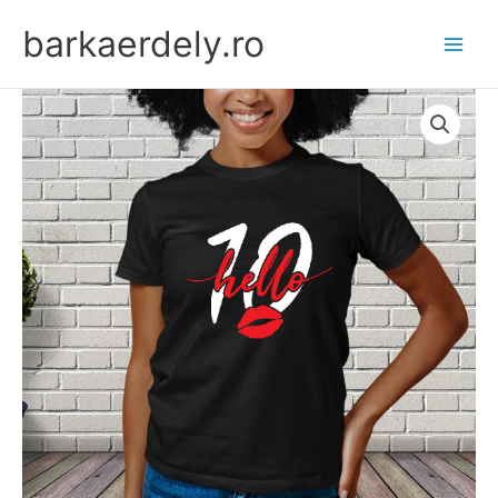
Skip
barkaerdely.ro
to
content