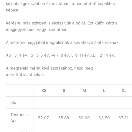
különbségek színben és mintában, a bemutatott képekhez
képest.
Kérésre, más színben is elkészítjük a pólót. Ezt külön kérd a
megjegyzésben vagy üzenetben.
A méretek nagyjából megfelelnek a következő életkoroknak:
XS- 3-4 év , S- 5-6 év, M-7-8 év, L-9-11 év XL- 12-14 év.
A megfelelő méret kiválasztásához, nézd meg
mérettáblázatunkat.
XS
S
M
L
XL
db/
Testhossz
52.07
55.88
59.69
63.50
67.31
(A)