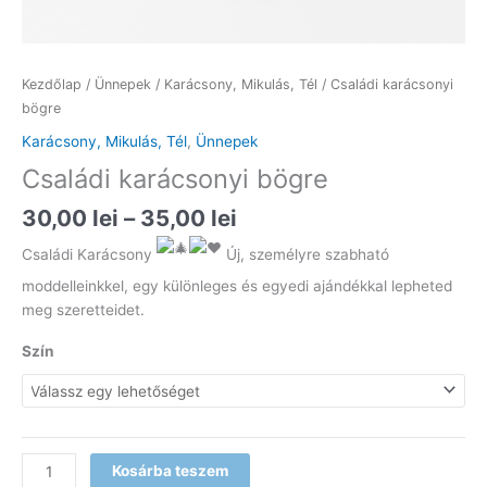
Kezdőlap
/
Ünnepek
/
Karácsony, Mikulás, Tél
/ Családi karácsonyi
bögre
Karácsony, Mikulás, Tél
,
Ünnepek
Családi karácsonyi bögre
Ártartomány:
30,00
lei
–
35,00
lei
30,00 lei
Családi Karácsony
Új, személyre szabható
-
35,00 lei
moddelleinkkel, egy különleges és egyedi ajándékkal lepheted
meg szeretteidet.
Szín
Családi
Kosárba teszem