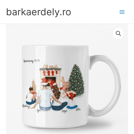
Skip
barkaerdely.ro
to
content