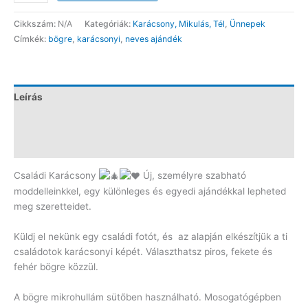
karácsonyi
bögre
Cikkszám:
N/A
Kategóriák:
Karácsony, Mikulás, Tél
,
Ünnepek
mennyiség
Címkék:
bögre
,
karácsonyi
,
neves ajándék
Leírás
További információk
Vélemények (0)
Családi Karácsony
Új, személyre szabható
moddelleinkkel, egy különleges és egyedi ajándékkal lepheted
meg szeretteidet.
Küldj el nekünk egy családi fotót, és az alapján elkészítjük a ti
családotok karácsonyi képét. Választhatsz piros, fekete és
fehér bögre közzül.
A bögre mikrohullám sütőben használható. Mosogatógépben