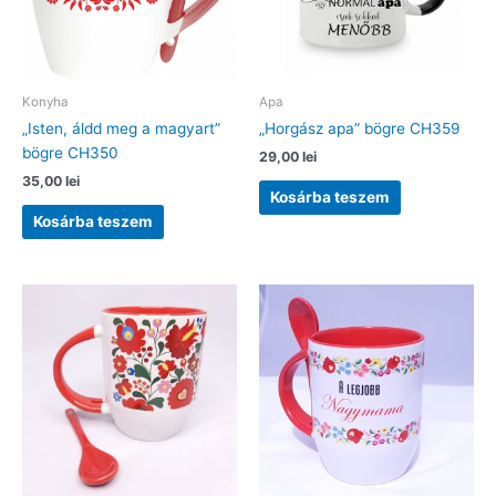
Konyha
Apa
„Isten, áldd meg a magyart”
„Horgász apa” bögre CH359
bögre CH350
29,00
lei
35,00
lei
Kosárba teszem
Kosárba teszem