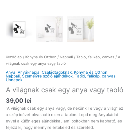
Kezdőlap
/
Konyha és Otthon
/
Nappali
/
Tabló, falikép, canvas
/ A
világnak csak egy anya vagy tabló
Anya
,
Anyáknapja
,
Családtagoknak
,
Konyha és Otthon
,
Nappali
,
Személyre szóló ajándékok
,
Tabló, falikép, canvas
,
Ünnepek
A világnak csak egy anya vagy tabló
39,00
lei
“A világnak csak egy anya vagy, de nekünk Te vagy a világ” ez
a szép idézet olvasható ezen a tablón. Lepd meg Anyukádat
evvel a különleges ajándékkal, ami boltokban nem kapható, és
fejezd ki, hogy mennyire értékeled és szereted.