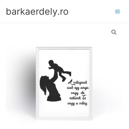
Skip
barkaerdely.ro
to
content