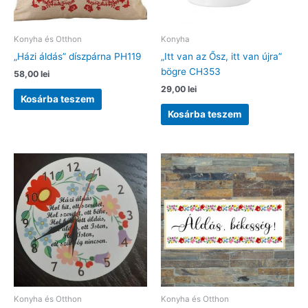
Konyha és Otthon
Konyha
„Házi áldás” díszpárna PH119
„Itt van az Ősz, itt van újra”
bögre CH353
58,00
lei
29,00
lei
Kosárba teszem
Kosárba teszem
Konyha és Otthon
Konyha és Otthon