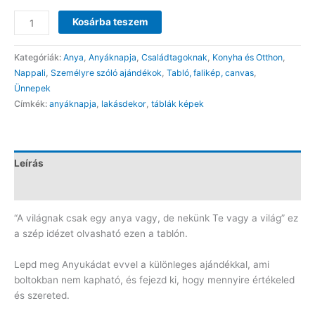
A
Kosárba teszem
világnak
csak
Kategóriák:
Anya
,
Anyáknapja
,
Családtagoknak
,
Konyha és Otthon
,
egy
Nappali
,
Személyre szóló ajándékok
,
Tabló, falikép, canvas
,
anya
Ünnepek
vagy
Címkék:
anyáknapja
,
lakásdekor
,
táblák képek
tabló
mennyiség
Leírás
Vélemények (0)
“A világnak csak egy anya vagy, de nekünk Te vagy a világ” ez
a szép idézet olvasható ezen a tablón.
Lepd meg Anyukádat evvel a különleges ajándékkal, ami
boltokban nem kapható, és fejezd ki, hogy mennyire értékeled
és szereted.