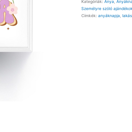
Kategóriák:
Anya
,
Anyákna
tabló
Személyre szóló ajándéko
mennyiség
Címkék:
anyáknapja
,
laká