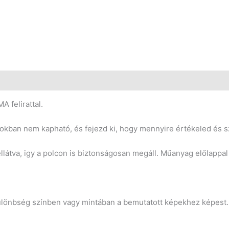
A felirattal.
okban nem kapható, és fejezd ki, hogy mennyire értékeled és s
llátva, igy a polcon is biztonságosan megáll. Műanyag előlappal
különbség színben vagy mintában a bemutatott képekhez képest.