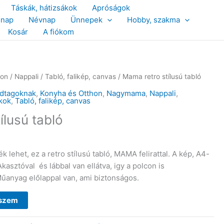
Táskák, hátizsákok
Apróságok
snap
Névnap
Ünnepek
Hobby, szakma
Kosár
A fiókom
hon
/
Nappali
/
Tabló, falikép, canvas
/ Mama retro stílusú tabló
ádtagoknak
,
Konyha és Otthon
,
Nagymama
,
Nappali
,
kok
,
Tabló, falikép, canvas
ílusú tabló
 lehet, ez a retro stílusú tabló, MAMA felirattal. A kép, A4-
kasztóval és lábbal van ellátva, igy a polcon is
űanyag előlappal van, ami biztonságos.
eszem