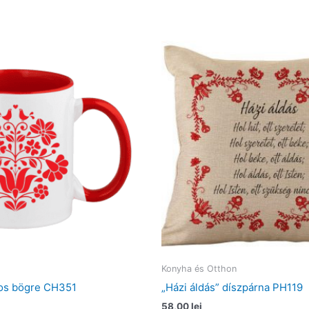
Konyha és Otthon
os bögre CH351
„Házi áldás” díszpárna PH119
58,00
lei