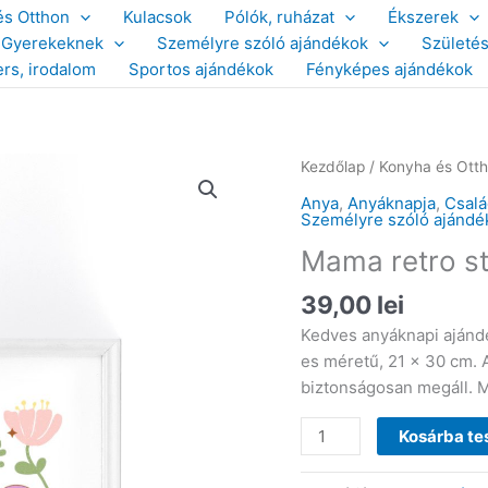
és Otthon
Kulacsok
Pólók, ruházat
Ékszerek
Gyerekeknek
Személyre szóló ajándékok
Születé
ers, irodalom
Sportos ajándékok
Fényképes ajándékok
Kezdőlap
/
Konyha és Ott
Anya
,
Anyáknapja
,
Csal
Személyre szóló ajándé
Mama retro st
39,00
lei
Kedves anyáknapi ajándék
es méretű, 21 x 30 cm. A
biztonságosan megáll. M
Mama
Kosárba t
retro
stílusú