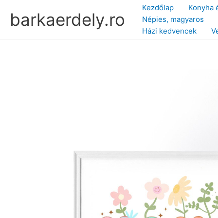
Skip
Kezdőlap
Konyha 
barkaerdely.ro
to
Népies, magyaros
content
Házi kedvencek
V