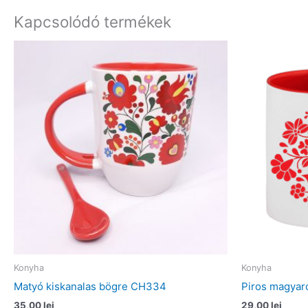
Kapcsolódó termékek
Konyha
Konyha
Matyó kiskanalas bögre CH334
Piros magyar
35,00
lei
29,00
lei