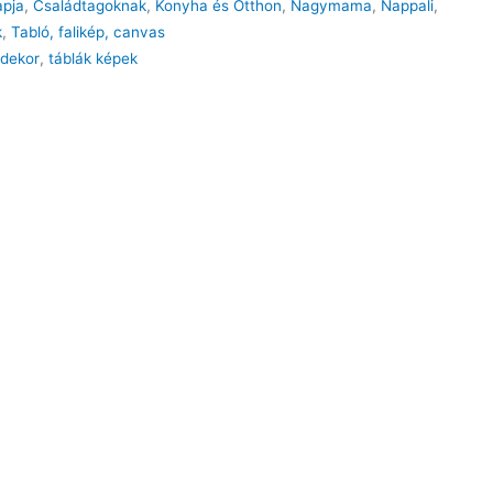
pja
,
Családtagoknak
,
Konyha és Otthon
,
Nagymama
,
Nappali
,
k
,
Tabló, falikép, canvas
sdekor
,
táblák képek