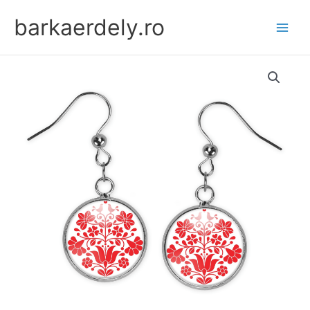
Skip
barkaerdely.ro
to
content