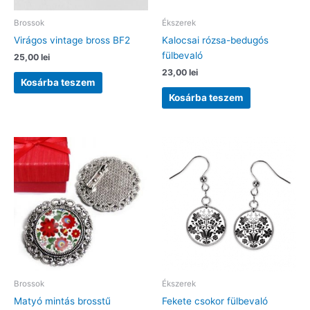
Brossok
Ékszerek
Virágos vintage bross BF2
Kalocsai rózsa-bedugós
fülbevaló
25,00
lei
23,00
lei
Kosárba teszem
Kosárba teszem
Brossok
Ékszerek
Matyó mintás brosstű
Fekete csokor fülbevaló