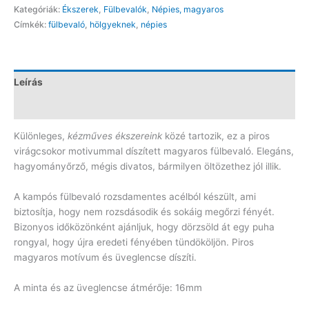
kézműves
Kategóriák:
Ékszerek
,
Fülbevalók
,
Népies, magyaros
fülbevaló
Címkék:
fülbevaló
,
hölgyeknek
,
népies
mennyiség
Leírás
Vélemények (0)
Különleges,
kézműves ékszereink
közé tartozik, ez a piros
virágcsokor motivummal díszített magyaros fülbevaló. Elegáns,
hagyományőrző, mégis divatos, bármilyen öltözethez jól illik.
A kampós fülbevaló rozsdamentes acélból készült, ami
biztosítja, hogy nem rozsdásodik és sokáig megőrzi fényét.
Bizonyos időközönként ajánljuk, hogy dörzsöld át egy puha
rongyal, hogy újra eredeti fényében tündököljön. Piros
magyaros motívum és üveglencse díszíti.
A minta és az üveglencse átmérője: 16mm