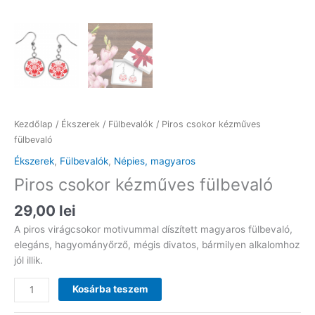
Kezdőlap
/
Ékszerek
/
Fülbevalók
/ Piros csokor kézműves
fülbevaló
Ékszerek
,
Fülbevalók
,
Népies, magyaros
Piros csokor kézműves fülbevaló
29,00
lei
A piros virágcsokor motivummal díszített magyaros fülbevaló,
elegáns, hagyományőrző, mégis divatos, bármilyen alkalomhoz
jól illik.
Piros
Kosárba teszem
csokor