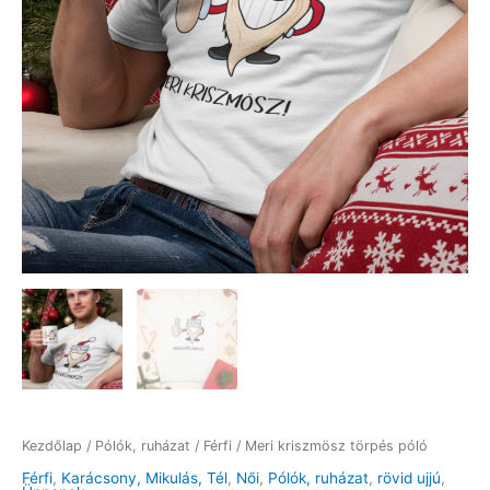
Kezdőlap
/
Pólók, ruházat
/
Férfi
/ Meri kriszmösz törpés póló
Férfi
,
Karácsony, Mikulás, Tél
,
Női
,
Pólók, ruházat
,
rövid ujjú
,