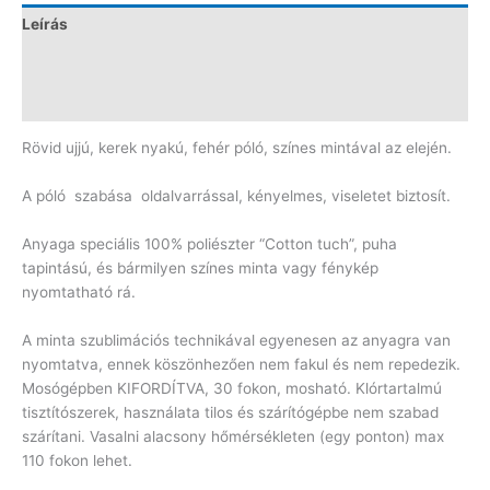
Leírás
További információk
Vélemények (0)
Rövid ujjú, kerek nyakú, fehér póló, színes mintával az elején.
A póló szabása oldalvarrással, kényelmes, viseletet biztosít.
Anyaga speciális 100% poliészter “Cotton tuch”, puha
tapintású, és bármilyen színes minta vagy fénykép
nyomtatható rá.
A minta szublimációs technikával egyenesen az anyagra van
nyomtatva, ennek köszönhezően nem fakul és nem repedezik.
Mosógépben KIFORDÍTVA, 30 fokon, mosható. Klórtartalmú
tisztítószerek, használata tilos és szárítógépbe nem szabad
szárítani. Vasalni alacsony hőmérsékleten (egy ponton) max
110 fokon lehet.