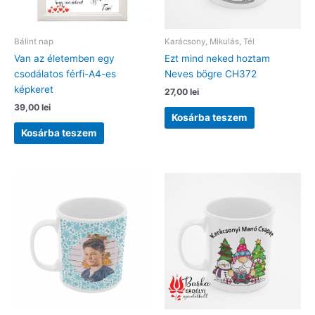
Bálint nap
Karácsony, Mikulás, Tél
Van az életemben egy
Ezt mind neked hoztam
csodálatos férfi-A4-es
Neves bögre CH372
képkeret
27,00
lei
39,00
lei
Kosárba teszem
Kosárba teszem