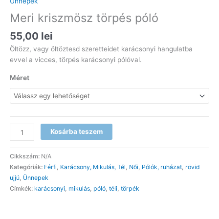
Ünnepek
Meri kriszmösz törpés póló
55,00
lei
Öltözz, vagy öltöztesd szeretteidet karácsonyi hangulatba
evvel a vicces, törpés karácsonyi pólóval.
Méret
Meri
Kosárba teszem
kriszmösz
törpés
Cikkszám:
N/A
póló
Kategóriák:
Férfi
,
Karácsony, Mikulás, Tél
,
Női
,
Pólók, ruházat
,
rövid
mennyiség
ujjú
,
Ünnepek
Címkék:
karácsonyi
,
mikulás
,
póló
,
téli
,
törpék