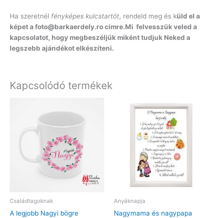
Ha szeretnél
fényképes kulcstartót
, rendeld meg és k
üld el a
képet a foto@barkaerdely.ro címre.Mi felvesszük veled a
kapcsolatot, hogy megbeszéljük miként tudjuk Neked a
legszebb ajándékot elkészíteni.
Kapcsolódó termékek
Családtagoknak
Anyáknapja
A legjobb Nagyi bögre
Nagymama és nagypapa