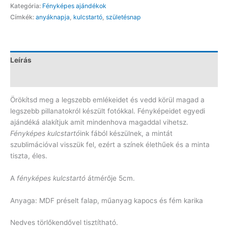
Kategória:
Fényképes ajándékok
mennyiség
Címkék:
anyáknapja
,
kulcstartó
,
születésnap
Leírás
Vélemények (0)
Örökítsd meg a legszebb emlékeidet és vedd körül magad a
legszebb pillanatokról készült fotókkal. Fényképeidet egyedi
ajándéká alakítjuk amit mindenhova magaddal vihetsz.
Fényképes kulcstartó
ink fából készülnek, a mintát
szublimációval visszük fel, ezért a színek élethűek és a minta
tiszta, éles.
A
fényképes kulcstartó
átmérője 5cm.
Anyaga: MDF préselt falap, műanyag kapocs és fém karika
Nedves törlőkendővel tisztítható.