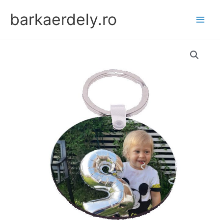
Skip
barkaerdely.ro
to
content