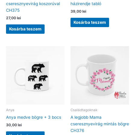
cseresznyevirág koszorúval
házirendje tabló
CH375
39,00
lei
27,00
lei
Kosárba teszem
Kosárba teszem
Anya
Családtagoknak
Anya medve bögre + 3 bocs
A legjobb Mama
cseresznyevirág mintás bögre
30,00
lei
CH376