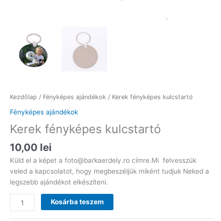
Kezdőlap
/
Fényképes ajándékok
/ Kerek fényképes kulcstartó
Fényképes ajándékok
Kerek fényképes kulcstartó
10,00
lei
Küld el a képet a foto@barkaerdely.ro címre.Mi felvesszük
veled a kapcsolatot, hogy megbeszéljük miként tudjuk Neked a
legszebb ajándékot elkészíteni.
Kerek
Kosárba teszem
fényképes
kulcstartó