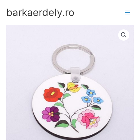
Skip
barkaerdely.ro
to
content