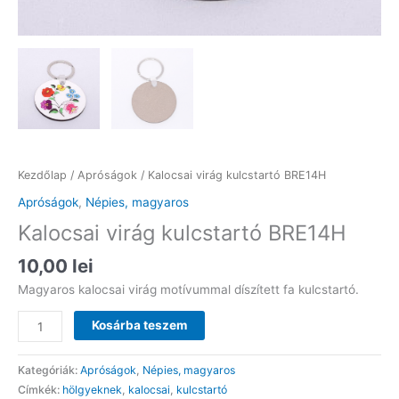
Kezdőlap
/
Apróságok
/ Kalocsai virág kulcstartó BRE14H
Apróságok
,
Népies, magyaros
Kalocsai virág kulcstartó BRE14H
10,00
lei
Magyaros kalocsai virág motívummal díszített fa kulcstartó.
Kalocsai
Kosárba teszem
virág
kulcstartó
Kategóriák:
Apróságok
,
Népies, magyaros
BRE14H
Címkék:
hölgyeknek
,
kalocsai
,
kulcstartó
mennyiség