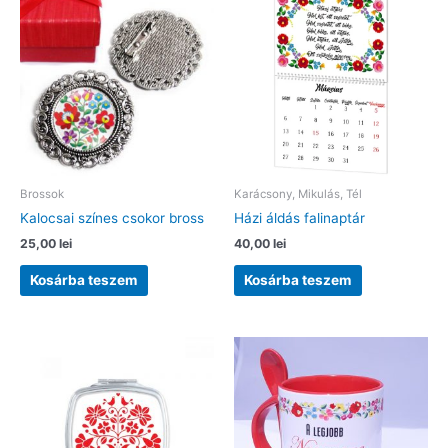
Brossok
Karácsony, Mikulás, Tél
Kalocsai színes csokor bross
Házi áldás falinaptár
25,00
lei
40,00
lei
Kosárba teszem
Kosárba teszem