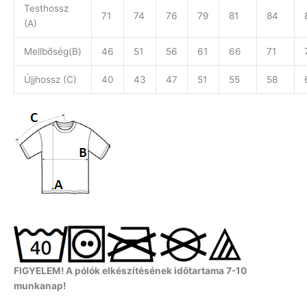
Testhossz
71
74
76
79
81
84
(A)
Mellbőség(B)
46
51
56
61
66
71
Újjhossz (C)
40
43
47
51
55
58
FIGYELEM! A pólók elkészítésének időtartama 7-10
munkanap!