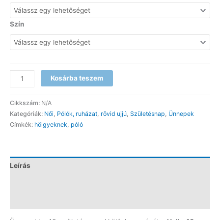
Szín
Hello
Kosárba teszem
40
-
Cikkszám:
N/A
szülinapi
Kategóriák:
Női
,
Pólók, ruházat
,
rövid ujjú
,
Születésnap
,
Ünnepek
póló
Címkék:
hölgyeknek
,
póló
mennyiség
Leírás
További információk
Vélemények (0)