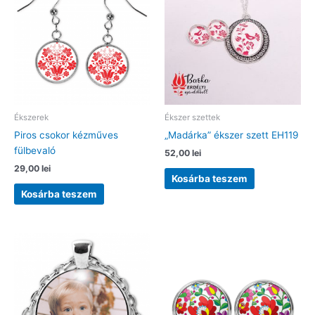
Ékszerek
Ékszer szettek
Piros csokor kézműves
„Madárka” ékszer szett EH119
fülbevaló
52,00
lei
29,00
lei
Kosárba teszem
Kosárba teszem