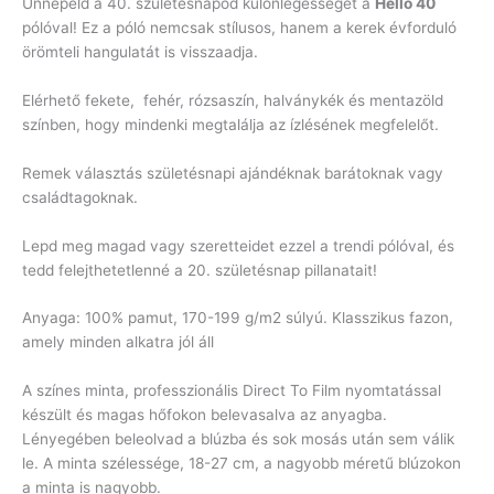
Ünnepeld a 40. születésnapod különlegességét a
Hello 40
pólóval! Ez a póló nemcsak stílusos, hanem a kerek évforduló
örömteli hangulatát is visszaadja.
Elérhető fekete, fehér, rózsaszín, halványkék és mentazöld
színben, hogy mindenki megtalálja az ízlésének megfelelőt.
Remek választás születésnapi ajándéknak barátoknak vagy
családtagoknak.
Lepd meg magad vagy szeretteidet ezzel a trendi pólóval, és
tedd felejthetetlenné a 20. születésnap pillanatait!
Anyaga: 100% pamut, 170-199 g/m2 súlyú. Klasszikus fazon,
amely minden alkatra jól áll
A színes minta, professzionális Direct To Film nyomtatással
készült és magas hőfokon belevasalva az anyagba.
Lényegében beleolvad a blúzba és sok mosás után sem válik
le. A minta szélessége, 18-27 cm, a nagyobb méretű blúzokon
a minta is nagyobb.