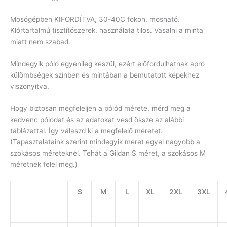
Mosógépben KIFORDÍTVA, 30-40C fokon, mosható.
Klórtartalmú tisztítószerek, használata tilos. Vasalni a minta
miatt nem szabad.
Mindegyik póló egyénileg készül, ezért előfordulhatnak apró
külömbségek színben és mintában a bemutatott képekhez
viszonyitva.
Hogy biztosan megfeleljen a pólód mérete, mérd meg a
kedvenc pólódat és az adatokat vesd össze az alábbi
táblázattal. Így válaszd ki a megfelelő méretet.
(Tapasztalataink szerint mindegyik méret egyel nagyobb a
szokásos méreteknél. Tehát a Gildan S méret, a szokásos M
méretnek felel meg.)
S
M
L
XL
2XL
3XL