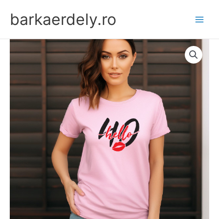
Skip
barkaerdely.ro
to
content