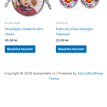
Anyáknapja
Ékszerek
Fényképes medál és lánc
Kalocsai rózsa-bedugós
25mm
fülbevaló
45,00
lei
23,00
lei
Kosárba teszem
Kosárba teszem
Copyright © 2026 barkaerdely.ro | Powered by
Astra WordPress
Theme