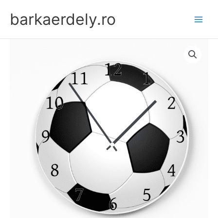
Skip
barkaerdely.ro
to
content