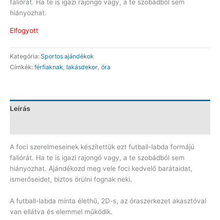
faliórát. Ha te is igazi rajongó vagy, a te szobádból sem
hiányozhat.
Elfogyott
Kategória:
Sportos ajándékok
Címkék:
férfiaknak
,
lakásdekor
,
óra
Leírás
Vélemények (0)
A foci szerelmeseinek készítettük ezt futball-labda formájú
faliórát. Ha te is igazi rajongó vagy, a te szobádból sem
hiányozhat. Ajándékozd meg vele foci kedvelő barátaidat,
ismerőseidet, biztos örülni fognak neki.
A futball-labda
minta élethű, 2D-s, az óraszerkezet akasztóval
van ellátva és elemmel működik.