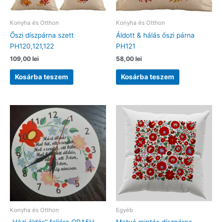
Konyha és Otthon
Konyha és Otthon
Őszi díszpárna szett
Áldott & hálás őszi párna
PH120,121,122
PH121
109,00
lei
58,00
lei
Kosárba teszem
Kosárba teszem
Konyha és Otthon
Egyéb