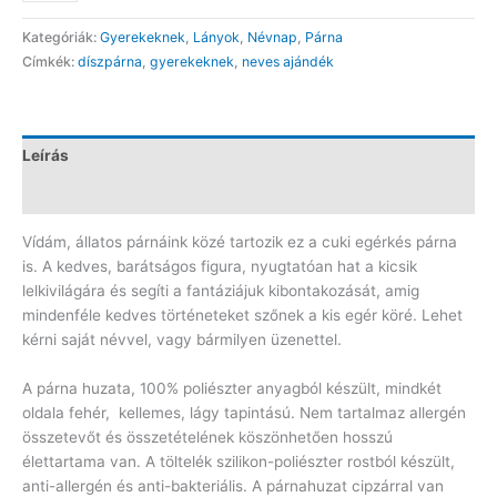
párna
Kategóriák:
Gyerekeknek
,
Lányok
,
Névnap
,
Párna
PN127
Címkék:
díszpárna
,
gyerekeknek
,
neves ajándék
mennyiség
Leírás
Vélemények (0)
Vídám, állatos párnáink közé tartozik ez a cuki egérkés párna
is. A kedves, barátságos figura, nyugtatóan hat a kicsik
lelkivilágára és segíti a fantáziájuk kibontakozását, amig
mindenféle kedves történeteket szőnek a kis egér köré. Lehet
kérni saját névvel, vagy bármilyen üzenettel.
A párna huzata, 100% poliészter anyagból készült, mindkét
oldala fehér, kellemes, lágy tapintású. Nem tartalmaz allergén
összetevőt és összetételének köszönhetően hosszú
élettartama van. A töltelék szilikon-poliészter rostból készült,
anti-allergén és anti-bakteriális. A párnahuzat cipzárral van