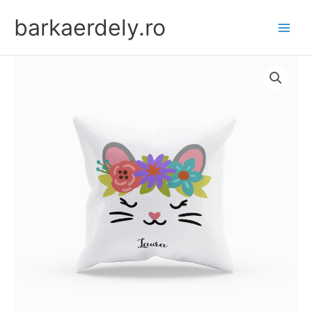
Skip
barkaerdely.ro
to
content