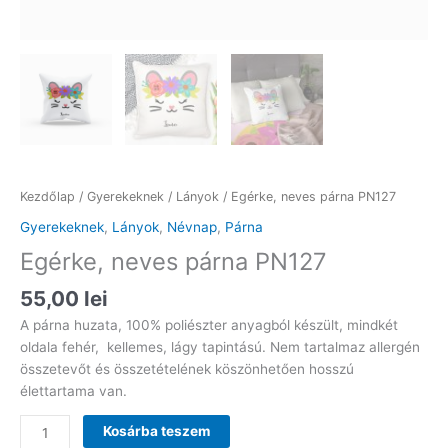
Kezdőlap
/
Gyerekeknek
/
Lányok
/ Egérke, neves párna PN127
Gyerekeknek
,
Lányok
,
Névnap
,
Párna
Egérke, neves párna PN127
55,00
lei
A párna huzata, 100% poliészter anyagból készült, mindkét
oldala fehér, kellemes, lágy tapintású. Nem tartalmaz allergén
összetevőt és összetételének köszönhetően hosszú
élettartama van.
Egérke,
Kosárba teszem
neves