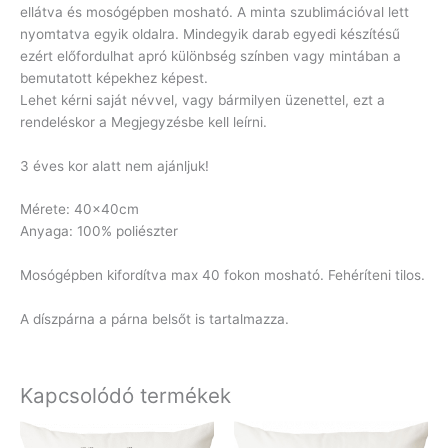
ellátva és mosógépben mosható. A minta szublimációval lett
nyomtatva egyik oldalra. Mindegyik darab egyedi készítésű
ezért előfordulhat apró különbség színben vagy mintában a
bemutatott képekhez képest.
Lehet kérni saját névvel, vagy bármilyen üzenettel, ezt a
rendeléskor a Megjegyzésbe kell leírni.
3 éves kor alatt nem ajánljuk!
Mérete: 40x40cm
Anyaga: 100% poliészter
Mosógépben kifordítva max 40 fokon mosható. Fehéríteni tilos.
A díszpárna a párna belsőt is tartalmazza.
Kapcsolódó termékek