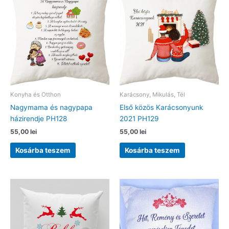
Konyha és Otthon
Karácsony, Mikulás, Tél
Nagymama és nagypapa
Első közös Karácsonyunk
házirendje PH128
2021 PH129
55,00
lei
55,00
lei
Kosárba teszem
Kosárba teszem