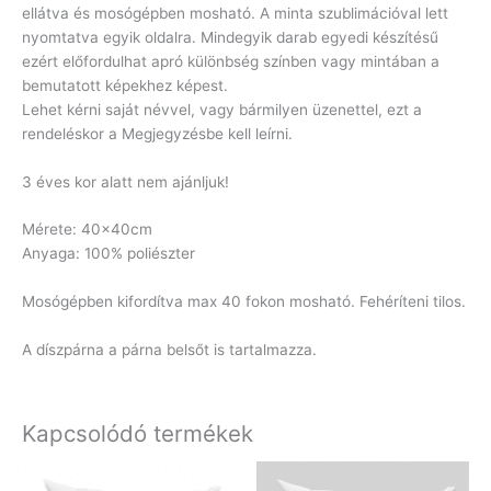
ellátva és mosógépben mosható. A minta szublimációval lett
nyomtatva egyik oldalra. Mindegyik darab egyedi készítésű
ezért előfordulhat apró különbség színben vagy mintában a
bemutatott képekhez képest.
Lehet kérni saját névvel, vagy bármilyen üzenettel, ezt a
rendeléskor a Megjegyzésbe kell leírni.
3 éves kor alatt nem ajánljuk!
Mérete: 40x40cm
Anyaga: 100% poliészter
Mosógépben kifordítva max 40 fokon mosható. Fehéríteni tilos.
A díszpárna a párna belsőt is tartalmazza.
Kapcsolódó termékek