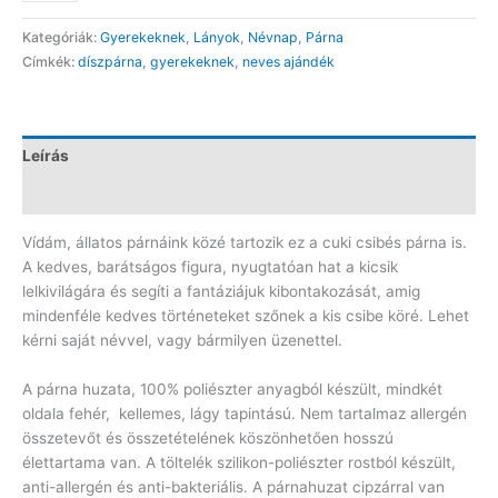
gyerekeknek
Kategóriák:
Gyerekeknek
,
Lányok
,
Névnap
,
Párna
PN127
Címkék:
díszpárna
,
gyerekeknek
,
neves ajándék
mennyiség
Leírás
Vélemények (0)
Vídám, állatos párnáink közé tartozik ez a cuki csibés párna is.
A kedves, barátságos figura, nyugtatóan hat a kicsik
lelkivilágára és segíti a fantáziájuk kibontakozását, amig
mindenféle kedves történeteket szőnek a kis csibe köré. Lehet
kérni saját névvel, vagy bármilyen üzenettel.
A párna huzata, 100% poliészter anyagból készült, mindkét
oldala fehér, kellemes, lágy tapintású. Nem tartalmaz allergén
összetevőt és összetételének köszönhetően hosszú
élettartama van. A töltelék szilikon-poliészter rostból készült,
anti-allergén és anti-bakteriális. A párnahuzat cipzárral van