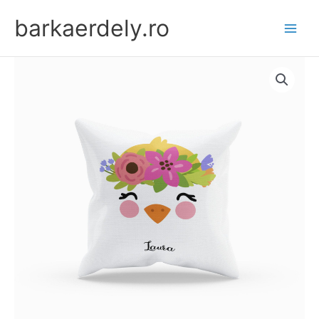
Skip
barkaerdely.ro
to
content