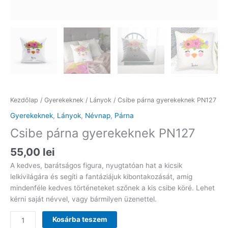
Kezdőlap
/
Gyerekeknek
/
Lányok
/ Csibe párna gyerekeknek PN127
Gyerekeknek
,
Lányok
,
Névnap
,
Párna
Csibe párna gyerekeknek PN127
55,00
lei
A kedves, barátságos figura, nyugtatóan hat a kicsik
lelkivilágára és segíti a fantáziájuk kibontakozását, amig
mindenféle kedves történeteket szőnek a kis csibe köré. Lehet
kérni saját névvel, vagy bármilyen üzenettel.
Csibe
Kosárba teszem
párna